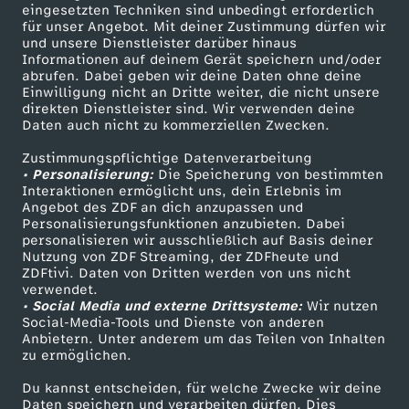
a
eingesetzten Techniken sind unbedingt erforderlich
für unser Angebot. Mit deiner Zustimmung dürfen wir
Mehr ZDF
Service
und unsere Dienstleister darüber hinaus
m
Informationen auf deinem Gerät speichern und/oder
ZDF-Apps
ZDFmitreden
abrufen. Dabei geben wir deine Daten ohne deine
p
Einwilligung nicht an Dritte weiter, die nicht unsere
Smart TV
Kontakt zum ZDF
direkten Dienstleister sind. Wir verwenden deine
Daten auch nicht zu kommerziellen Zwecken.
ZDFtext
Tickets
e
Zustimmungspflichtige Datenverarbeitung
Livestreams
Zuschauerservice
• Personalisierung:
Die Speicherung von bestimmten
n
Sendungen A-Z
Hilfe
Interaktionen ermöglicht uns, dein Erlebnis im
Angebot des ZDF an dich anzupassen und
TV-Programm
l
Personalisierungsfunktionen anzubieten. Dabei
personalisieren wir ausschließlich auf Basis deiner
Nutzung von ZDF Streaming, der ZDFheute und
i
ZDFtivi. Daten von Dritten werden von uns nicht
Das ZDF
verwendet.
• Social Media und externe Drittsysteme:
Wir nutzen
c
ZDF Unternehmen
Social-Media-Tools und Dienste von anderen
Anbietern. Unter anderem um das Teilen von Inhalten
Karriere
h
zu ermöglichen.
Presseportal
Du kannst entscheiden, für welche Zwecke wir deine
t
ZDF goes Schule
Daten speichern und verarbeiten dürfen. Dies