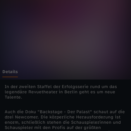
g
e
-
D
e
r
Details
P
In der zweiten Staffel der Erfolgsserie rund um das
legendäre Revuetheater in Berlin geht es um neue
Talente.
a
Auch die Doku "Backstage - Der Palast" schaut auf die
l
drei Newcomer. Die körperliche Herausforderung ist
enorm, schließlich stehen die Schauspielerinnen und
a
Schauspieler mit den Profis auf der größten