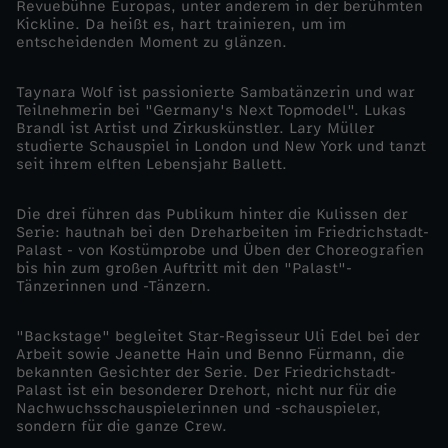
Revuebühne Europas, unter anderem in der berühmten
Kickline. Da heißt es, hart trainieren, um im
s
entscheidenden Moment zu glänzen.
t
Taynara Wolf ist passionierte Sambatänzerin und war
Teilnehmerin bei "Germany's Next Topmodel". Lukas
Brandl ist Artist und Zirkuskünstler. Lary Müller
:
studierte Schauspiel in London und New York und tanzt
seit ihrem elften Lebensjahr Ballett.
D
Die drei führen das Publikum hinter die Kulissen der
e
Serie: hautnah bei den Dreharbeiten im Friedrichstadt-
Palast - von Kostümprobe und Üben der Choreografien
bis hin zum großen Auftritt mit den "Palast"-
r
Tänzerinnen und -Tänzern.
h
"Backstage" begleitet Star-Regisseur Uli Edel bei der
Arbeit sowie Jeanette Hain und Benno Fürmann, die
a
bekannten Gesichter der Serie. Der Friedrichstadt-
Palast ist ein besonderer Drehort, nicht nur für die
Nachwuchsschauspielerinnen und -schauspieler,
r
sondern für die ganze Crew.