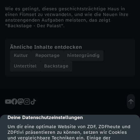
t
Wie es gelingt, dieses geschichtsträchtige Haus in
einen Filmset zu verwandeln, und wie die Neuen ihre
anstrengenden Aufgaben meistern, das zeigt
e
"Backstage - Der Palast".
W
Ähnliche Inhalte entdecken
e
Kultur
Reportage
hintergründig
g
Untertitel
Backstage
i
n
s
Deine Datenschutzeinstellungen
cmp-dialog-description
R
Um dir eine optimale Website von ZDF, ZDFheute und
ZDFtivi präsentieren zu können, setzen wir Cookies
und vergleichbare Techniken ein. Einige der