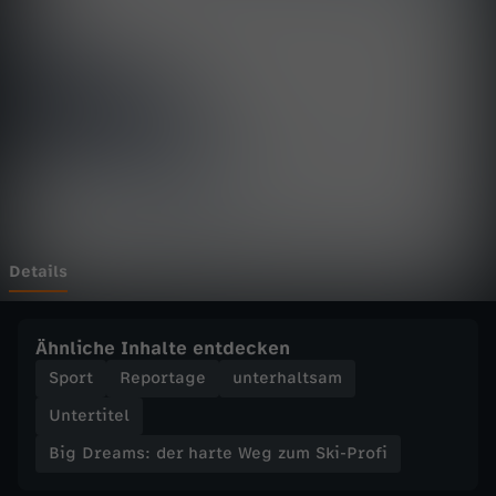
m
s
:
d
e
r
Details
h
Ähnliche Inhalte entdecken
a
Sport
Reportage
unterhaltsam
Untertitel
r
Big Dreams: der harte Weg zum Ski-Profi
t