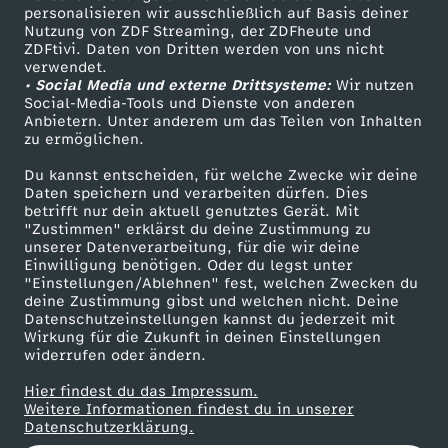
personalisieren wir ausschließlich auf Basis deiner
i
Nutzung von ZDF Streaming, der ZDFheute und
ZDFtivi. Daten von Dritten werden von uns nicht
Das ZDF
-
verwendet.
• Social Media und externe Drittsysteme:
Wir nutzen
ZDF Unternehmen
Social-Media-Tools und Dienste von anderen
P
Anbietern. Unter anderem um das Teilen von Inhalten
Karriere
zu ermöglichen.
Presseportal
r
Du kannst entscheiden, für welche Zwecke wir deine
ZDF goes Schule
Daten speichern und verarbeiten dürfen. Dies
o
betrifft nur dein aktuell genutztes Gerät. Mit
Werbefernsehen
"Zustimmen" erklärst du deine Zustimmung zu
unserer Datenverarbeitung, für die wir deine
Mainzelmännchen
f
Einwilligung benötigen. Oder du legst unter
"Einstellungen/Ablehnen" fest, welchen Zwecken du
deine Zustimmung gibst und welchen nicht. Deine
i
Datenschutzeinstellungen kannst du jederzeit mit
Wirkung für die Zukunft in deinen Einstellungen
-
widerrufen oder ändern.
Hier findest du das Impressum.
G
Partner
Weitere Informationen findest du in unserer
Datenschutzerklärung.