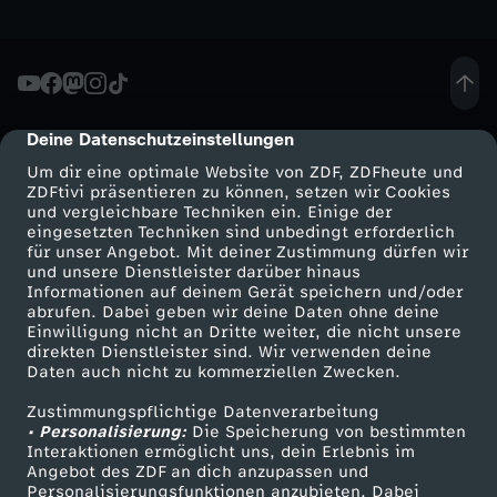
e
W
Deine Datenschutzeinstellungen
cmp-dialog-description
e
Um dir eine optimale Website von ZDF, ZDFheute und
ZDFtivi präsentieren zu können, setzen wir Cookies
g
und vergleichbare Techniken ein. Einige der
eingesetzten Techniken sind unbedingt erforderlich
z
für unser Angebot. Mit deiner Zustimmung dürfen wir
Mehr ZDF
Service
und unsere Dienstleister darüber hinaus
Informationen auf deinem Gerät speichern und/oder
u
ZDF-Apps
ZDFmitreden
abrufen. Dabei geben wir deine Daten ohne deine
Einwilligung nicht an Dritte weiter, die nicht unsere
Smart TV
Kontakt zum ZDF
direkten Dienstleister sind. Wir verwenden deine
m
Daten auch nicht zu kommerziellen Zwecken.
ZDFtext
Tickets
S
Zustimmungspflichtige Datenverarbeitung
Livestreams
Zuschauerservice
• Personalisierung:
Die Speicherung von bestimmten
Sendungen A-Z
Hilfe
Interaktionen ermöglicht uns, dein Erlebnis im
k
Angebot des ZDF an dich anzupassen und
TV-Programm
Personalisierungsfunktionen anzubieten. Dabei