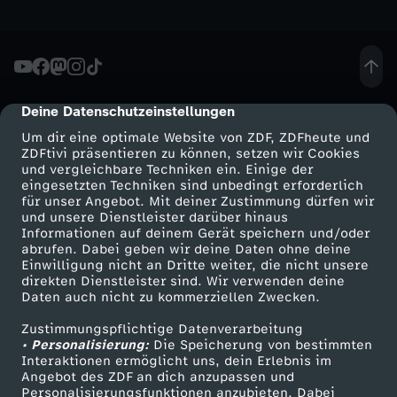
a
u
Deine Datenschutzeinstellungen
cmp-dialog-description
m
Um dir eine optimale Website von ZDF, ZDFheute und
ZDFtivi präsentieren zu können, setzen wir Cookies
-
und vergleichbare Techniken ein. Einige der
eingesetzten Techniken sind unbedingt erforderlich
D
für unser Angebot. Mit deiner Zustimmung dürfen wir
Mehr ZDF
Service
und unsere Dienstleister darüber hinaus
Informationen auf deinem Gerät speichern und/oder
u
ZDF-Apps
ZDFmitreden
abrufen. Dabei geben wir deine Daten ohne deine
Einwilligung nicht an Dritte weiter, die nicht unsere
Smart TV
Kontakt zum ZDF
direkten Dienstleister sind. Wir verwenden deine
r
Daten auch nicht zu kommerziellen Zwecken.
ZDFtext
Tickets
c
Zustimmungspflichtige Datenverarbeitung
Livestreams
Zuschauerservice
• Personalisierung:
Die Speicherung von bestimmten
Sendungen A-Z
Hilfe
Interaktionen ermöglicht uns, dein Erlebnis im
h
Angebot des ZDF an dich anzupassen und
TV-Programm
Personalisierungsfunktionen anzubieten. Dabei