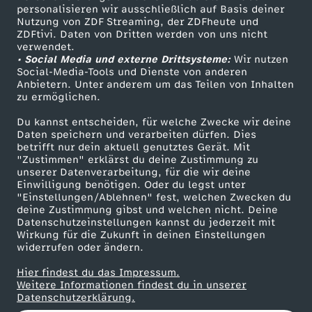
personalisieren wir ausschließlich auf Basis deiner
q
Nutzung von ZDF Streaming, der ZDFheute und
ZDFtivi. Daten von Dritten werden von uns nicht
Das ZDF
u
verwendet.
• Social Media und externe Drittsysteme:
Wir nutzen
ZDF Unternehmen
Social-Media-Tools und Dienste von anderen
e
Anbietern. Unter anderem um das Teilen von Inhalten
Karriere
zu ermöglichen.
Presseportal
r
Du kannst entscheiden, für welche Zwecke wir deine
ZDF goes Schule
Daten speichern und verarbeiten dürfen. Dies
u
betrifft nur dein aktuell genutztes Gerät. Mit
Werbefernsehen
"Zustimmen" erklärst du deine Zustimmung zu
unserer Datenverarbeitung, für die wir deine
Mainzelmännchen
n
Einwilligung benötigen. Oder du legst unter
"Einstellungen/Ablehnen" fest, welchen Zwecken du
deine Zustimmung gibst und welchen nicht. Deine
g
Datenschutzeinstellungen kannst du jederzeit mit
Wirkung für die Zukunft in deinen Einstellungen
i
widerrufen oder ändern.
Hier findest du das Impressum.
n
Partner
Weitere Informationen findest du in unserer
Datenschutzerklärung.