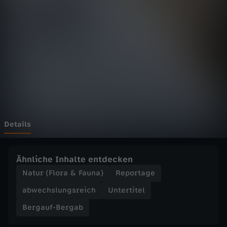
-
B
e
r
g
a
Details
b
Ähnliche Inhalte entdecken
-
Natur (Flora & Fauna)
Reportage
abwechslungsreich
Untertitel
T
Bergauf-Bergab
r