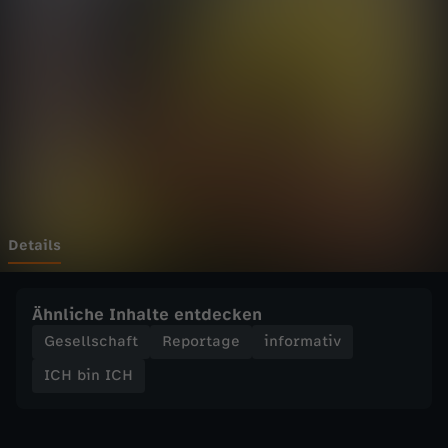
C
H
-
G
u
i
Details
u
Ähnliche Inhalte entdecken
n
Gesellschaft
Reportage
informativ
ICH bin ICH
d
s