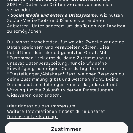
ZDFtivi. Daten von Dritten werden von uns nicht
s
Das ZDF
verwendet.
• Social Media und externe Drittsysteme:
Wir nutzen
ZDF Unternehmen
p
Social-Media-Tools und Dienste von anderen
Anbietern. Unter anderem um das Teilen von Inhalten
Karriere
zu ermöglichen.
i
Presseportal
Du kannst entscheiden, für welche Zwecke wir deine
ZDF goes Schule
Daten speichern und verarbeiten dürfen. Dies
e
betrifft nur dein aktuell genutztes Gerät. Mit
Werbefernsehen
"Zustimmen" erklärst du deine Zustimmung zu
l
unserer Datenverarbeitung, für die wir deine
Mainzelmännchen
Einwilligung benötigen. Oder du legst unter
"Einstellungen/Ablehnen" fest, welchen Zwecken du
p
deine Zustimmung gibst und welchen nicht. Deine
Datenschutzeinstellungen kannst du jederzeit mit
Wirkung für die Zukunft in deinen Einstellungen
l
widerrufen oder ändern.
a
Hier findest du das Impressum.
Partner
Weitere Informationen findest du in unserer
Datenschutzerklärung.
t
Zustimmen