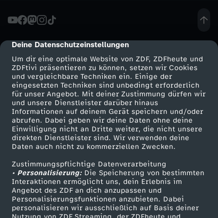
e
i
Deine Datenschutzeinstellungen
cmp-dialog-description
Um dir eine optimale Website von ZDF, ZDFheute und
n
ZDFtivi präsentieren zu können, setzen wir Cookies
und vergleichbare Techniken ein. Einige der
eingesetzten Techniken sind unbedingt erforderlich
W
für unser Angebot. Mit deiner Zustimmung dürfen wir
Mehr ZDF
Service
und unsere Dienstleister darüber hinaus
e
Informationen auf deinem Gerät speichern und/oder
ZDF-Apps
ZDFmitreden
abrufen. Dabei geben wir deine Daten ohne deine
Einwilligung nicht an Dritte weiter, die nicht unsere
l
Smart TV
Kontakt zum ZDF
direkten Dienstleister sind. Wir verwenden deine
Daten auch nicht zu kommerziellen Zwecken.
ZDFtext
Tickets
l
Zustimmungspflichtige Datenverarbeitung
Livestreams
Zuschauerservice
• Personalisierung:
Die Speicherung von bestimmten
e
Sendungen A-Z
Hilfe
Interaktionen ermöglicht uns, dein Erlebnis im
Angebot des ZDF an dich anzupassen und
TV-Programm
Personalisierungsfunktionen anzubieten. Dabei
n
personalisieren wir ausschließlich auf Basis deiner
Nutzung von ZDF Streaming, der ZDFheute und