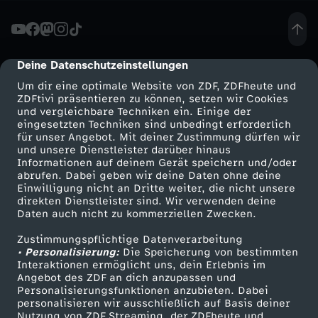
c
h
Deine Datenschutzeinstellungen
cmp-dialog-description
Um dir eine optimale Website von ZDF, ZDFheute und
t
ZDFtivi präsentieren zu können, setzen wir Cookies
und vergleichbare Techniken ein. Einige der
eingesetzten Techniken sind unbedingt erforderlich
R
für unser Angebot. Mit deiner Zustimmung dürfen wir
Mehr ZDF
Service
und unsere Dienstleister darüber hinaus
o
Informationen auf deinem Gerät speichern und/oder
ZDF-Apps
ZDFmitreden
abrufen. Dabei geben wir deine Daten ohne deine
Einwilligung nicht an Dritte weiter, die nicht unsere
l
Smart TV
Kontakt zum ZDF
direkten Dienstleister sind. Wir verwenden deine
Daten auch nicht zu kommerziellen Zwecken.
ZDFtext
Tickets
l
Zustimmungspflichtige Datenverarbeitung
Livestreams
Zuschauerservice
• Personalisierung:
Die Speicherung von bestimmten
k
Sendungen A-Z
Hilfe
Interaktionen ermöglicht uns, dein Erlebnis im
Angebot des ZDF an dich anzupassen und
TV-Programm
Personalisierungsfunktionen anzubieten. Dabei
u
personalisieren wir ausschließlich auf Basis deiner
Nutzung von ZDF Streaming, der ZDFheute und