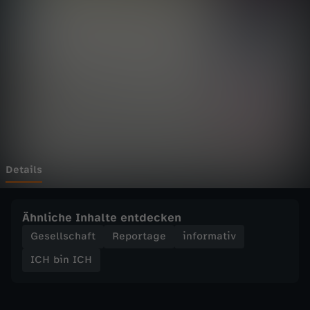
C
H
-
S
o
f
Details
i
Ähnliche Inhalte entdecken
a
Gesellschaft
Reportage
informativ
ICH bin ICH
m
a