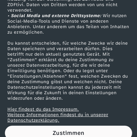
ZDFtivi. Daten von Dritten werden von uns nicht
n
Das ZDF
verwendet.
• Social Media und externe Drittsysteme:
Wir nutzen
ZDF Unternehmen
s
Social-Media-Tools und Dienste von anderen
Anbietern. Unter anderem um das Teilen von Inhalten
Karriere
zu ermöglichen.
t
Presseportal
Du kannst entscheiden, für welche Zwecke wir deine
ZDF goes Schule
Daten speichern und verarbeiten dürfen. Dies
l
betrifft nur dein aktuell genutztes Gerät. Mit
Werbefernsehen
"Zustimmen" erklärst du deine Zustimmung zu
a
unserer Datenverarbeitung, für die wir deine
Mainzelmännchen
Einwilligung benötigen. Oder du legst unter
"Einstellungen/Ablehnen" fest, welchen Zwecken du
u
deine Zustimmung gibst und welchen nicht. Deine
Datenschutzeinstellungen kannst du jederzeit mit
Wirkung für die Zukunft in deinen Einstellungen
f
widerrufen oder ändern.
Hier findest du das Impressum.
Partner
Weitere Informationen findest du in unserer
Datenschutzerklärung.
Zustimmen