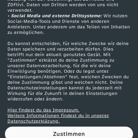
ZDFtivi. Daten von Dritten werden von uns nicht
Das ZDF
verwendet.
• Social Media und externe Drittsysteme:
Wir nutzen
ZDF Unternehmen
Social-Media-Tools und Dienste von anderen
Anbietern. Unter anderem um das Teilen von Inhalten
Karriere
zu ermöglichen.
Presseportal
Du kannst entscheiden, für welche Zwecke wir deine
ZDF goes Schule
Daten speichern und verarbeiten dürfen. Dies
betrifft nur dein aktuell genutztes Gerät. Mit
Werbefernsehen
"Zustimmen" erklärst du deine Zustimmung zu
unserer Datenverarbeitung, für die wir deine
Mainzelmännchen
Einwilligung benötigen. Oder du legst unter
"Einstellungen/Ablehnen" fest, welchen Zwecken du
deine Zustimmung gibst und welchen nicht. Deine
Datenschutzeinstellungen kannst du jederzeit mit
Wirkung für die Zukunft in deinen Einstellungen
widerrufen oder ändern.
Hier findest du das Impressum.
Partner
Weitere Informationen findest du in unserer
Datenschutzerklärung.
Zustimmen