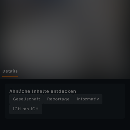
C
H
-
W
y
b
Details
e
Ähnliche Inhalte entdecken
g
Gesellschaft
Reportage
informativ
ICH bin ICH
e
h