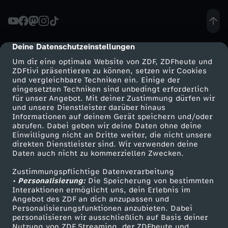
t
s
Deine Datenschutzeinstellungen
cmp-dialog-description
Um dir eine optimale Website von ZDF, ZDFheute und
e
ZDFtivi präsentieren zu können, setzen wir Cookies
und vergleichbare Techniken ein. Einige der
eingesetzten Techniken sind unbedingt erforderlich
g
für unser Angebot. Mit deiner Zustimmung dürfen wir
Mehr ZDF
Service
und unsere Dienstleister darüber hinaus
e
Informationen auf deinem Gerät speichern und/oder
ZDF-Apps
ZDFmitreden
abrufen. Dabei geben wir deine Daten ohne deine
Einwilligung nicht an Dritte weiter, die nicht unsere
l
Smart TV
Kontakt zum ZDF
direkten Dienstleister sind. Wir verwenden deine
Daten auch nicht zu kommerziellen Zwecken.
ZDFtext
Tickets
n
Zustimmungspflichtige Datenverarbeitung
Livestreams
Zuschauerservice
• Personalisierung:
Die Speicherung von bestimmten
Sendungen A-Z
Hilfe
Interaktionen ermöglicht uns, dein Erlebnis im
Angebot des ZDF an dich anzupassen und
TV-Programm
Personalisierungsfunktionen anzubieten. Dabei
personalisieren wir ausschließlich auf Basis deiner
Nutzung von ZDF Streaming, der ZDFheute und