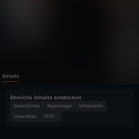
.
-
A
l
b
e
Details
r
Ähnliche Inhalte entdecken
t
Geschichte
Reportage
informativ
Untertitel
Triff...
E
i