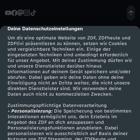
n
s
Deine Datenschutzeinstellungen
cmp-dialog-description
Um dir eine optimale Website von ZDF, ZDFheute und
t
ZDFtivi präsentieren zu können, setzen wir Cookies
und vergleichbare Techniken ein. Einige der
eingesetzten Techniken sind unbedingt erforderlich
e
für unser Angebot. Mit deiner Zustimmung dürfen wir
Mehr ZDF
Service
und unsere Dienstleister darüber hinaus
i
Informationen auf deinem Gerät speichern und/oder
ZDF-Apps
ZDFmitreden
abrufen. Dabei geben wir deine Daten ohne deine
Einwilligung nicht an Dritte weiter, die nicht unsere
n
Smart TV
Kontakt zum ZDF
direkten Dienstleister sind. Wir verwenden deine
Daten auch nicht zu kommerziellen Zwecken.
ZDFtext
Tickets
Zustimmungspflichtige Datenverarbeitung
Livestreams
Zuschauerservice
• Personalisierung:
Die Speicherung von bestimmten
Sendungen A-Z
Hilfe
Interaktionen ermöglicht uns, dein Erlebnis im
Angebot des ZDF an dich anzupassen und
TV-Programm
Personalisierungsfunktionen anzubieten. Dabei
personalisieren wir ausschließlich auf Basis deiner
Nutzung von ZDF Streaming, der ZDFheute und