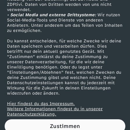
ZDFtivi. Daten von Dritten werden von uns nicht
Das ZDF
verwendet.
• Social Media und externe Drittsysteme:
Wir nutzen
ZDF Unternehmen
Social-Media-Tools und Dienste von anderen
Anbietern. Unter anderem um das Teilen von Inhalten
Karriere
zu ermöglichen.
Presseportal
Du kannst entscheiden, für welche Zwecke wir deine
ZDF goes Schule
Daten speichern und verarbeiten dürfen. Dies
betrifft nur dein aktuell genutztes Gerät. Mit
Werbefernsehen
"Zustimmen" erklärst du deine Zustimmung zu
unserer Datenverarbeitung, für die wir deine
Mainzelmännchen
Einwilligung benötigen. Oder du legst unter
"Einstellungen/Ablehnen" fest, welchen Zwecken du
deine Zustimmung gibst und welchen nicht. Deine
Datenschutzeinstellungen kannst du jederzeit mit
Wirkung für die Zukunft in deinen Einstellungen
widerrufen oder ändern.
Hier findest du das Impressum.
Partner
Weitere Informationen findest du in unserer
Datenschutzerklärung.
Zustimmen