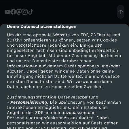
Deine Datenschutzeinstellungen
cmp-dialog-description
Um dir eine optimale Website von ZDF, ZDFheute und
ZDFtivi präsentieren zu können, setzen wir Cookies
und vergleichbare Techniken ein. Einige der
eingesetzten Techniken sind unbedingt erforderlich
für unser Angebot. Mit deiner Zustimmung dürfen wir
Mehr ZDF
Service
und unsere Dienstleister darüber hinaus
Informationen auf deinem Gerät speichern und/oder
ZDF-Apps
ZDFmitreden
abrufen. Dabei geben wir deine Daten ohne deine
Einwilligung nicht an Dritte weiter, die nicht unsere
Smart TV
Kontakt zum ZDF
direkten Dienstleister sind. Wir verwenden deine
Daten auch nicht zu kommerziellen Zwecken.
ZDFtext
Tickets
Zustimmungspflichtige Datenverarbeitung
Livestreams
Zuschauerservice
• Personalisierung:
Die Speicherung von bestimmten
Sendungen A-Z
Hilfe
Interaktionen ermöglicht uns, dein Erlebnis im
Angebot des ZDF an dich anzupassen und
TV-Programm
Personalisierungsfunktionen anzubieten. Dabei
personalisieren wir ausschließlich auf Basis deiner
Nutzung von ZDF Streaming, der ZDFheute und