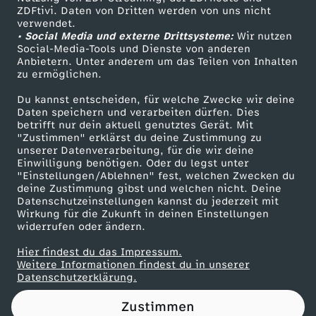
ZDFtivi. Daten von Dritten werden von uns nicht
Das ZDF
verwendet.
• Social Media und externe Drittsysteme:
Wir nutzen
ZDF Unternehmen
Social-Media-Tools und Dienste von anderen
Anbietern. Unter anderem um das Teilen von Inhalten
Karriere
zu ermöglichen.
Presseportal
Du kannst entscheiden, für welche Zwecke wir deine
ZDF goes Schule
Daten speichern und verarbeiten dürfen. Dies
betrifft nur dein aktuell genutztes Gerät. Mit
Werbefernsehen
"Zustimmen" erklärst du deine Zustimmung zu
unserer Datenverarbeitung, für die wir deine
Mainzelmännchen
Einwilligung benötigen. Oder du legst unter
"Einstellungen/Ablehnen" fest, welchen Zwecken du
deine Zustimmung gibst und welchen nicht. Deine
Datenschutzeinstellungen kannst du jederzeit mit
Wirkung für die Zukunft in deinen Einstellungen
widerrufen oder ändern.
Hier findest du das Impressum.
Partner
Weitere Informationen findest du in unserer
Datenschutzerklärung.
Zustimmen