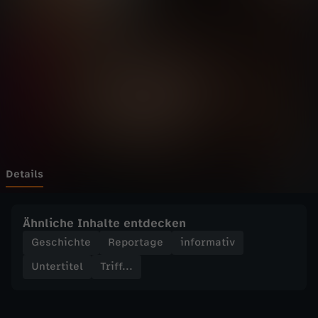
.
-
G
u
d
r
Details
i
Ähnliche Inhalte entdecken
d
Geschichte
Reportage
informativ
Untertitel
Triff...
u
r