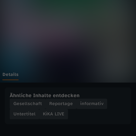
E
-
S
u
r
f
Details
e
Ähnliche Inhalte entdecken
n
Gesellschaft
Reportage
informativ
Untertitel
KiKA LIVE
m
i