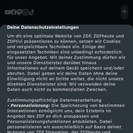
t
F
Deine Datenschutzeinstellungen
cmp-dialog-description
Um dir eine optimale Website von ZDF, ZDFheute und
a
ZDFtivi präsentieren zu können, setzen wir Cookies
und vergleichbare Techniken ein. Einige der
eingesetzten Techniken sind unbedingt erforderlich
b
für unser Angebot. Mit deiner Zustimmung dürfen wir
Mehr ZDF
Service
und unsere Dienstleister darüber hinaus
i
Informationen auf deinem Gerät speichern und/oder
ZDF-Apps
ZDFmitreden
abrufen. Dabei geben wir deine Daten ohne deine
Einwilligung nicht an Dritte weiter, die nicht unsere
a
Smart TV
Kontakt zum ZDF
direkten Dienstleister sind. Wir verwenden deine
Daten auch nicht zu kommerziellen Zwecken.
ZDFtext
Tickets
n
Zustimmungspflichtige Datenverarbeitung
Livestreams
Zuschauerservice
• Personalisierung:
Die Speicherung von bestimmten
a
Sendungen A-Z
Hilfe
Interaktionen ermöglicht uns, dein Erlebnis im
Angebot des ZDF an dich anzupassen und
TV-Programm
Personalisierungsfunktionen anzubieten. Dabei
K
personalisieren wir ausschließlich auf Basis deiner
Nutzung von ZDF Streaming, der ZDFheute und