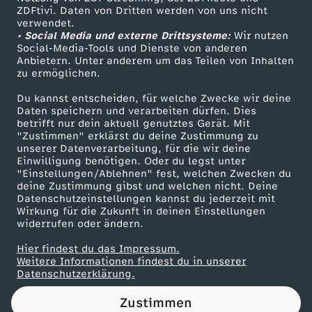
ZDFtivi. Daten von Dritten werden von uns nicht
l
Das ZDF
verwendet.
• Social Media und externe Drittsysteme:
Wir nutzen
ZDF Unternehmen
e
Social-Media-Tools und Dienste von anderen
Anbietern. Unter anderem um das Teilen von Inhalten
Karriere
zu ermöglichen.
i
Presseportal
Du kannst entscheiden, für welche Zwecke wir deine
ZDF goes Schule
Daten speichern und verarbeiten dürfen. Dies
n
betrifft nur dein aktuell genutztes Gerät. Mit
Werbefernsehen
"Zustimmen" erklärst du deine Zustimmung zu
unserer Datenverarbeitung, für die wir deine
Mainzelmännchen
Einwilligung benötigen. Oder du legst unter
"Einstellungen/Ablehnen" fest, welchen Zwecken du
deine Zustimmung gibst und welchen nicht. Deine
Datenschutzeinstellungen kannst du jederzeit mit
Wirkung für die Zukunft in deinen Einstellungen
widerrufen oder ändern.
Hier findest du das Impressum.
Partner
Weitere Informationen findest du in unserer
Datenschutzerklärung.
Zustimmen