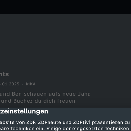
hts
4.01.2025
KiKA
h und Ben schauen aufs neue Jahr
e und Bücher du dich freuen
zeinstellungen
cription
ebsite von ZDF, ZDFheute und ZDFtivi präsentieren zu
are Techniken ein. Einige der eingesetzten Techniken