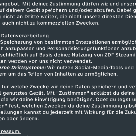
 Angebot. Mit deiner Zustimmung dürfen wir und unser
uf deinem Gerät speichern und/oder abrufen. Dabei 
 nicht an Dritte weiter, die nicht unsere direkten Dien
 auch nicht zu kommerziellen Zwecken.
 Datenverarbeitung
Speicherung von bestimmten Interaktionen ermöglicht
h anzupassen und Personalisierungsfunktionen anzub
sschließlich auf Basis deiner Nutzung von ZDF Stream
tten werden von uns nicht verwendet.
erne Drittsysteme:
Wir nutzen Social-Media-Tools und
em um das Teilen von Inhalten zu ermöglichen.
Inhalte entdecken
 für welche Zwecke wir deine Daten speichern und ver
t
Reportage
informativ
KiKA LIVE
ell genutztes Gerät. Mit "Zustimmen" erklärst du dein
die wir deine Einwilligung benötigen. Oder du legst u
en" fest, welchen Zwecken du deine Zustimmung gibst
ellungen kannst du jederzeit mit Wirkung für die Zuku
en oder ändern.
pressum.