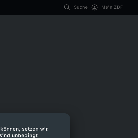
Suche
Mein ZDF
 können, setzen wir
 sind unbedingt