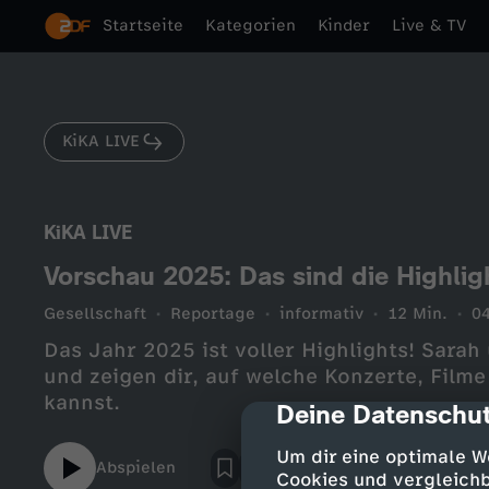
Startseite
Kategorien
Kinder
Live & TV
KiKA LIVE
KiKA LIVE
Vorschau 2025: Das sind die Highlig
Gesellschaft
Reportage
informativ
12 Min.
0
Das Jahr 2025 ist voller Highlights! Sara
und zeigen dir, auf welche Konzerte, Film
kannst.
Deine Datenschut
cmp-dialog-des
Um dir eine optimale W
Abspielen
Cookies und vergleichb