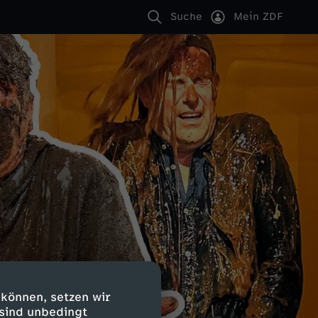
Suche
Mein ZDF
 können, setzen wir
 sind unbedingt