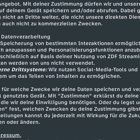
 Angebot. Mit deiner Zustimmung dürfen wir und unser
uf deinem Gerät speichern und/oder abrufen. Dabei 
 nicht an Dritte weiter, die nicht unsere direkten Dien
 auch nicht zu kommerziellen Zwecken.
 Datenverarbeitung
Speicherung von bestimmten Interaktionen ermöglicht
h anzupassen und Personalisierungsfunktionen anzub
sschließlich auf Basis deiner Nutzung von ZDF Stream
tten werden von uns nicht verwendet.
erne Drittsysteme:
Wir nutzen Social-Media-Tools und
em um das Teilen von Inhalten zu ermöglichen.
Inhalte entdecken
 für welche Zwecke wir deine Daten speichern und ver
t
Reportage
informativ
Untertitel
KiKA 
ell genutztes Gerät. Mit "Zustimmen" erklärst du dein
die wir deine Einwilligung benötigen. Oder du legst u
en" fest, welchen Zwecken du deine Zustimmung gibst
ellungen kannst du jederzeit mit Wirkung für die Zuku
en oder ändern.
pressum.