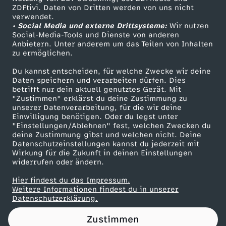
ZDFtivi. Daten von Dritten werden von uns nicht
a
Das ZDF
verwendet.
• Social Media und externe Drittsysteme:
Wir nutzen
ZDF Unternehmen
r
Social-Media-Tools und Dienste von anderen
Anbietern. Unter anderem um das Teilen von Inhalten
Karriere
zu ermöglichen.
i
Presseportal
Du kannst entscheiden, für welche Zwecke wir deine
ZDF goes Schule
Daten speichern und verarbeiten dürfen. Dies
a
betrifft nur dein aktuell genutztes Gerät. Mit
Werbefernsehen
"Zustimmen" erklärst du deine Zustimmung zu
u
unserer Datenverarbeitung, für die wir deine
Mainzelmännchen
Einwilligung benötigen. Oder du legst unter
"Einstellungen/Ablehnen" fest, welchen Zwecken du
n
deine Zustimmung gibst und welchen nicht. Deine
Datenschutzeinstellungen kannst du jederzeit mit
Wirkung für die Zukunft in deinen Einstellungen
d
widerrufen oder ändern.
D
Hier findest du das Impressum.
Partner
Weitere Informationen findest du in unserer
Datenschutzerklärung.
e
Zustimmen