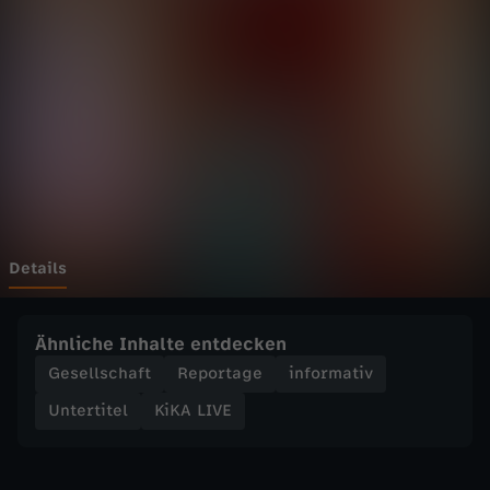
E
Wechseln zu: ZDFheute
-
G
a
r
d
Details
e
Ähnliche Inhalte entdecken
t
Gesellschaft
Reportage
informativ
Untertitel
KiKA LIVE
a
n