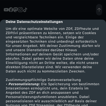
z
:
Deine Datenschutzeinstellungen
cmp-dialog-description
Um dir eine optimale Website von ZDF, ZDFheute und
W
ZDFtivi präsentieren zu können, setzen wir Cookies
und vergleichbare Techniken ein. Einige der
eingesetzten Techniken sind unbedingt erforderlich
e
für unser Angebot. Mit deiner Zustimmung dürfen wir
Mehr ZDF
Service
und unsere Dienstleister darüber hinaus
r
Informationen auf deinem Gerät speichern und/oder
ZDF-Apps
ZDFmitreden
abrufen. Dabei geben wir deine Daten ohne deine
Einwilligung nicht an Dritte weiter, die nicht unsere
d
Smart TV
Kontakt zum ZDF
direkten Dienstleister sind. Wir verwenden deine
Daten auch nicht zu kommerziellen Zwecken.
ZDFtext
Tickets
e
Zustimmungspflichtige Datenverarbeitung
Livestreams
Zuschauerservice
• Personalisierung:
Die Speicherung von bestimmten
n
Sendungen A-Z
Hilfe
Interaktionen ermöglicht uns, dein Erlebnis im
Angebot des ZDF an dich anzupassen und
TV-Programm
Personalisierungsfunktionen anzubieten. Dabei
D
personalisieren wir ausschließlich auf Basis deiner
Nutzung von ZDF Streaming, der ZDFheute und