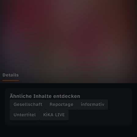
E
Wechseln zu: ZDFheute
-
K
i
K
A
Details
L
Ähnliche Inhalte entdecken
I
Gesellschaft
Reportage
informativ
Untertitel
KiKA LIVE
V
E