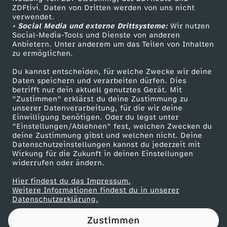
ZDFtivi. Daten von Dritten werden von uns nicht
3
Das ZDF
verwendet.
• Social Media und externe Drittsysteme:
Wir nutzen
ZDF Unternehmen
/
Social-Media-Tools und Dienste von anderen
Anbietern. Unter anderem um das Teilen von Inhalten
Karriere
zu ermöglichen.
4
Presseportal
Du kannst entscheiden, für welche Zwecke wir deine
ZDF goes Schule
Daten speichern und verarbeiten dürfen. Dies
betrifft nur dein aktuell genutztes Gerät. Mit
Werbefernsehen
"Zustimmen" erklärst du deine Zustimmung zu
unserer Datenverarbeitung, für die wir deine
Mainzelmännchen
Einwilligung benötigen. Oder du legst unter
"Einstellungen/Ablehnen" fest, welchen Zwecken du
deine Zustimmung gibst und welchen nicht. Deine
Datenschutzeinstellungen kannst du jederzeit mit
Wirkung für die Zukunft in deinen Einstellungen
widerrufen oder ändern.
Hier findest du das Impressum.
Partner
Weitere Informationen findest du in unserer
Datenschutzerklärung.
Zustimmen