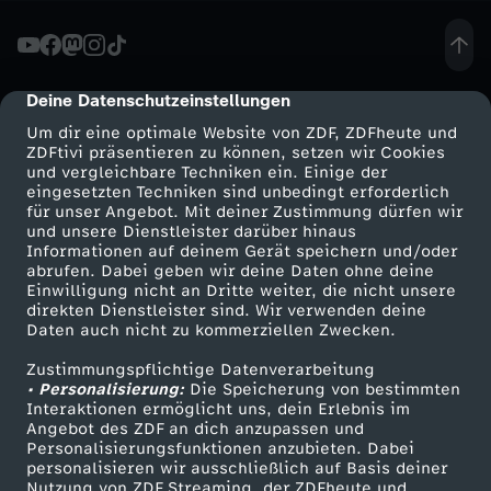
H
o
Deine Datenschutzeinstellungen
cmp-dialog-description
Um dir eine optimale Website von ZDF, ZDFheute und
m
ZDFtivi präsentieren zu können, setzen wir Cookies
und vergleichbare Techniken ein. Einige der
eingesetzten Techniken sind unbedingt erforderlich
e
für unser Angebot. Mit deiner Zustimmung dürfen wir
Mehr ZDF
Service
und unsere Dienstleister darüber hinaus
W
Informationen auf deinem Gerät speichern und/oder
ZDF-Apps
ZDFmitreden
abrufen. Dabei geben wir deine Daten ohne deine
Einwilligung nicht an Dritte weiter, die nicht unsere
M
Smart TV
Kontakt zum ZDF
direkten Dienstleister sind. Wir verwenden deine
Daten auch nicht zu kommerziellen Zwecken.
ZDFtext
Tickets
2
Zustimmungspflichtige Datenverarbeitung
Livestreams
Zuschauerservice
• Personalisierung:
Die Speicherung von bestimmten
0
Sendungen A-Z
Hilfe
Interaktionen ermöglicht uns, dein Erlebnis im
Angebot des ZDF an dich anzupassen und
TV-Programm
Personalisierungsfunktionen anzubieten. Dabei
2
personalisieren wir ausschließlich auf Basis deiner
Nutzung von ZDF Streaming, der ZDFheute und