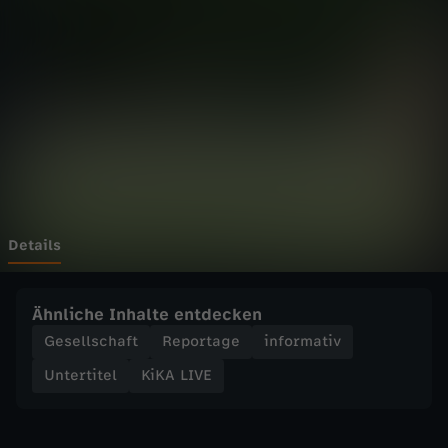
E
-
O
u
t
d
Details
o
Ähnliche Inhalte entdecken
o
Gesellschaft
Reportage
informativ
Untertitel
KiKA LIVE
r
-