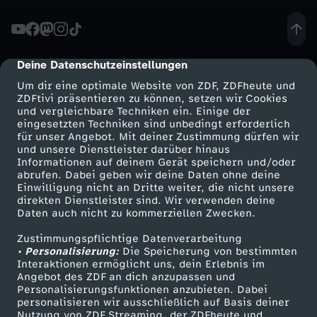
S
p
Deine Datenschutzeinstellungen
cmp-dialog-description
Um dir eine optimale Website von ZDF, ZDFheute und
i
ZDFtivi präsentieren zu können, setzen wir Cookies
und vergleichbare Techniken ein. Einige der
eingesetzten Techniken sind unbedingt erforderlich
e
für unser Angebot. Mit deiner Zustimmung dürfen wir
Mehr ZDF
Service
und unsere Dienstleister darüber hinaus
l
Informationen auf deinem Gerät speichern und/oder
ZDF-Apps
ZDFmitreden
abrufen. Dabei geben wir deine Daten ohne deine
Einwilligung nicht an Dritte weiter, die nicht unsere
e
Smart TV
Kontakt zum ZDF
direkten Dienstleister sind. Wir verwenden deine
Daten auch nicht zu kommerziellen Zwecken.
ZDFtext
Tickets
,
Zustimmungspflichtige Datenverarbeitung
Livestreams
Zuschauerservice
• Personalisierung:
Die Speicherung von bestimmten
T
Sendungen A-Z
Hilfe
Interaktionen ermöglicht uns, dein Erlebnis im
Angebot des ZDF an dich anzupassen und
TV-Programm
Personalisierungsfunktionen anzubieten. Dabei
a
personalisieren wir ausschließlich auf Basis deiner
Nutzung von ZDF Streaming, der ZDFheute und