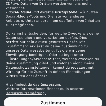
ZDFtivi. Daten von Dritten werden von uns nicht
g
Das ZDF
verwendet.
• Social Media und externe Drittsysteme:
Wir nutzen
ZDF Unternehmen
2
Social-Media-Tools und Dienste von anderen
Anbietern. Unter anderem um das Teilen von Inhalten
Karriere
zu ermöglichen.
Presseportal
Du kannst entscheiden, für welche Zwecke wir deine
ZDF goes Schule
Daten speichern und verarbeiten dürfen. Dies
betrifft nur dein aktuell genutztes Gerät. Mit
Werbefernsehen
"Zustimmen" erklärst du deine Zustimmung zu
unserer Datenverarbeitung, für die wir deine
Mainzelmännchen
Einwilligung benötigen. Oder du legst unter
"Einstellungen/Ablehnen" fest, welchen Zwecken du
deine Zustimmung gibst und welchen nicht. Deine
Datenschutzeinstellungen kannst du jederzeit mit
Wirkung für die Zukunft in deinen Einstellungen
widerrufen oder ändern.
Hier findest du das Impressum.
Partner
Weitere Informationen findest du in unserer
Datenschutzerklärung.
Zustimmen