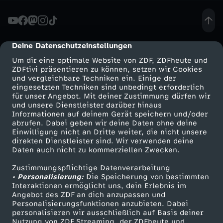
e
r
Deine Datenschutzeinstellungen
cmp-dialog-description
Um dir eine optimale Website von ZDF, ZDFheute und
i
ZDFtivi präsentieren zu können, setzen wir Cookies
und vergleichbare Techniken ein. Einige der
eingesetzten Techniken sind unbedingt erforderlich
e
für unser Angebot. Mit deiner Zustimmung dürfen wir
Mehr ZDF
Service
und unsere Dienstleister darüber hinaus
r
Informationen auf deinem Gerät speichern und/oder
ZDF-Apps
ZDFmitreden
abrufen. Dabei geben wir deine Daten ohne deine
Einwilligung nicht an Dritte weiter, die nicht unsere
t
Smart TV
Kontakt zum ZDF
direkten Dienstleister sind. Wir verwenden deine
Daten auch nicht zu kommerziellen Zwecken.
ZDFtext
Tickets
b
Zustimmungspflichtige Datenverarbeitung
Livestreams
Zuschauerservice
• Personalisierung:
Die Speicherung von bestimmten
e
Sendungen A-Z
Hilfe
Interaktionen ermöglicht uns, dein Erlebnis im
Angebot des ZDF an dich anzupassen und
TV-Programm
Personalisierungsfunktionen anzubieten. Dabei
i
personalisieren wir ausschließlich auf Basis deiner
Nutzung von ZDF Streaming, der ZDFheute und