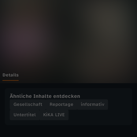
E
-
S
a
r
a
Details
h
Ähnliche Inhalte entdecken
m
Gesellschaft
Reportage
informativ
Untertitel
KiKA LIVE
o
d