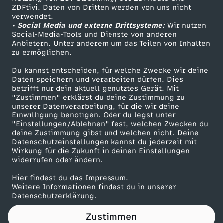
ZDFtivi. Daten von Dritten werden von uns nicht
l
Das ZDF
verwendet.
• Social Media und externe Drittsysteme:
Wir nutzen
ZDF Unternehmen
o
Social-Media-Tools und Dienste von anderen
Anbietern. Unter anderem um das Teilen von Inhalten
Karriere
zu ermöglichen.
g
Presseportal
Du kannst entscheiden, für welche Zwecke wir deine
ZDF goes Schule
Daten speichern und verarbeiten dürfen. Dies
o
betrifft nur dein aktuell genutztes Gerät. Mit
Werbefernsehen
"Zustimmen" erklärst du deine Zustimmung zu
!
unserer Datenverarbeitung, für die wir deine
Mainzelmännchen
Einwilligung benötigen. Oder du legst unter
"Einstellungen/Ablehnen" fest, welchen Zwecken du
deine Zustimmung gibst und welchen nicht. Deine
Datenschutzeinstellungen kannst du jederzeit mit
Wirkung für die Zukunft in deinen Einstellungen
widerrufen oder ändern.
Hier findest du das Impressum.
Partner
Weitere Informationen findest du in unserer
Datenschutzerklärung.
Zustimmen