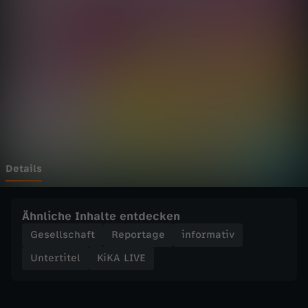
E
-
D
e
i
n
Details
H
Ähnliche Inhalte entdecken
o
Gesellschaft
Reportage
informativ
Untertitel
KiKA LIVE
b
b