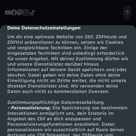
y
:
Deine Datenschutzeinstellungen
cmp-dialog-description
Um dir eine optimale Website von ZDF, ZDFheute und
F
ZDFtivi präsentieren zu können, setzen wir Cookies
und vergleichbare Techniken ein. Einige der
eingesetzten Techniken sind unbedingt erforderlich
u
für unser Angebot. Mit deiner Zustimmung dürfen wir
Mehr ZDF
Service
und unsere Dienstleister darüber hinaus
ß
Informationen auf deinem Gerät speichern und/oder
ZDF-Apps
ZDFmitreden
abrufen. Dabei geben wir deine Daten ohne deine
Einwilligung nicht an Dritte weiter, die nicht unsere
b
Smart TV
Kontakt zum ZDF
direkten Dienstleister sind. Wir verwenden deine
Daten auch nicht zu kommerziellen Zwecken.
ZDFtext
Tickets
a
Zustimmungspflichtige Datenverarbeitung
Livestreams
Zuschauerservice
• Personalisierung:
Die Speicherung von bestimmten
l
Sendungen A-Z
Hilfe
Interaktionen ermöglicht uns, dein Erlebnis im
Angebot des ZDF an dich anzupassen und
TV-Programm
Personalisierungsfunktionen anzubieten. Dabei
l
personalisieren wir ausschließlich auf Basis deiner
Nutzung von ZDF Streaming, der ZDFheute und