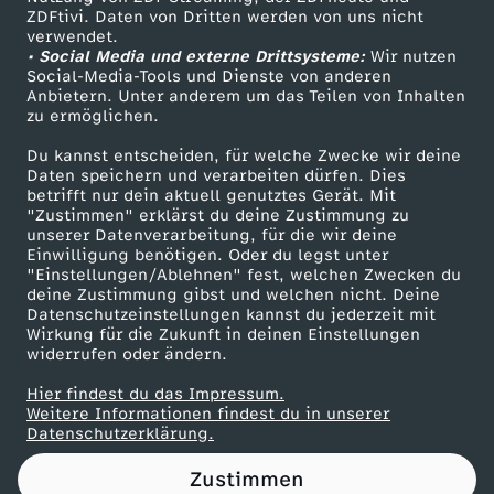
ZDFtivi. Daten von Dritten werden von uns nicht
F
Das ZDF
verwendet.
• Social Media und externe Drittsysteme:
Wir nutzen
ZDF Unternehmen
r
Social-Media-Tools und Dienste von anderen
Anbietern. Unter anderem um das Teilen von Inhalten
Karriere
zu ermöglichen.
e
Presseportal
Du kannst entscheiden, für welche Zwecke wir deine
ZDF goes Schule
Daten speichern und verarbeiten dürfen. Dies
e
betrifft nur dein aktuell genutztes Gerät. Mit
Werbefernsehen
"Zustimmen" erklärst du deine Zustimmung zu
s
unserer Datenverarbeitung, für die wir deine
Mainzelmännchen
Einwilligung benötigen. Oder du legst unter
"Einstellungen/Ablehnen" fest, welchen Zwecken du
t
deine Zustimmung gibst und welchen nicht. Deine
Datenschutzeinstellungen kannst du jederzeit mit
Wirkung für die Zukunft in deinen Einstellungen
y
widerrufen oder ändern.
l
Hier findest du das Impressum.
Partner
Weitere Informationen findest du in unserer
Datenschutzerklärung.
e
Zustimmen