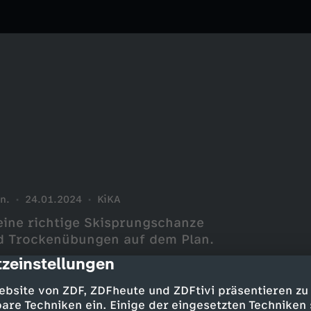
n.
24.01.2024
KiKA
eine richtige Skisprungschanze
nd Trockenübungen auf dem Plan.
zeinstellungen
cription
ebsite von ZDF, ZDFheute und ZDFtivi präsentieren zu
are Techniken ein. Einige der eingesetzten Techniken