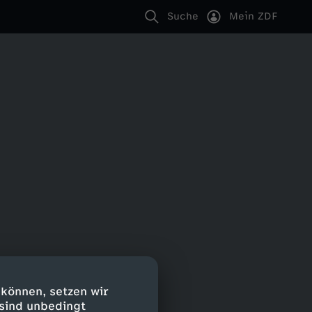
Suche
Mein ZDF
 können, setzen wir
 sind unbedingt