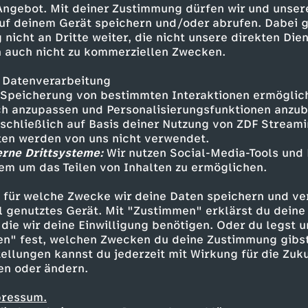
 Angebot. Mit deiner Zustimmung dürfen wir und unser
uf deinem Gerät speichern und/oder abrufen. Dabei 
 nicht an Dritte weiter, die nicht unsere direkten Dien
 auch nicht zu kommerziellen Zwecken.
 Datenverarbeitung
Speicherung von bestimmten Interaktionen ermöglicht
h anzupassen und Personalisierungsfunktionen anzub
sschließlich auf Basis deiner Nutzung von ZDF Stream
tten werden von uns nicht verwendet.
erne Drittsysteme:
Wir nutzen Social-Media-Tools und
em um das Teilen von Inhalten zu ermöglichen.
Inhalte entdecken
 für welche Zwecke wir deine Daten speichern und ver
t
Reportage
informativ
Untertitel
KiKA 
ell genutztes Gerät. Mit "Zustimmen" erklärst du dein
die wir deine Einwilligung benötigen. Oder du legst u
en" fest, welchen Zwecken du deine Zustimmung gibst
ellungen kannst du jederzeit mit Wirkung für die Zuku
en oder ändern.
pressum.