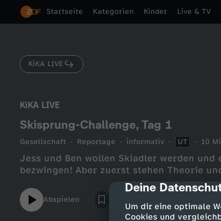
Startseite
Kategorien
Kinder
Live & TV
KiKA LIVE
KiKA LIVE
Skisprung-Challenge, Tag 1
Gesellschaft
Reportage
informativ
UT
10 Mi
Jess und Ben wollen Skiadler werden und 
bezwingen! Aber zuerst stehen Theorie u
Deine Datenschut
cmp-dialog-des
Abspielen
Um dir eine optimale W
Cookies und vergleichb