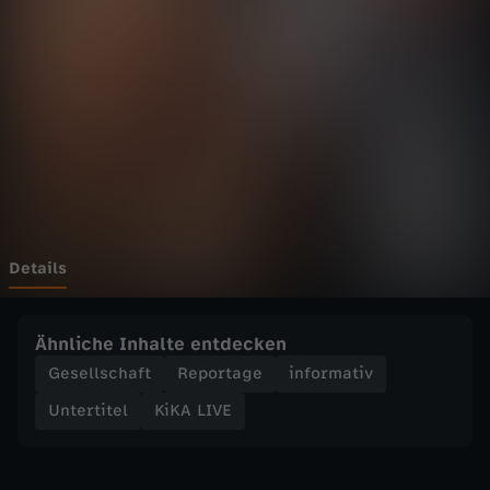
E
-
D
i
e
b
Details
e
Ähnliche Inhalte entdecken
s
Gesellschaft
Reportage
informativ
Untertitel
KiKA LIVE
t
e