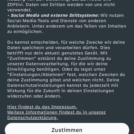
ZDFtivi. Daten von Dritten werden von uns nicht
t
Das ZDF
verwendet.
• Social Media und externe Drittsysteme:
Wir nutzen
ZDF Unternehmen
s
Social-Media-Tools und Dienste von anderen
Anbietern. Unter anderem um das Teilen von Inhalten
Karriere
zu ermöglichen.
c
Presseportal
Du kannst entscheiden, für welche Zwecke wir deine
ZDF goes Schule
Daten speichern und verarbeiten dürfen. Dies
h
betrifft nur dein aktuell genutztes Gerät. Mit
Werbefernsehen
"Zustimmen" erklärst du deine Zustimmung zu
l
unserer Datenverarbeitung, für die wir deine
Mainzelmännchen
Einwilligung benötigen. Oder du legst unter
"Einstellungen/Ablehnen" fest, welchen Zwecken du
a
deine Zustimmung gibst und welchen nicht. Deine
Datenschutzeinstellungen kannst du jederzeit mit
Wirkung für die Zukunft in deinen Einstellungen
n
widerrufen oder ändern.
d
Hier findest du das Impressum.
Partner
Weitere Informationen findest du in unserer
Datenschutzerklärung.
s
Zustimmen