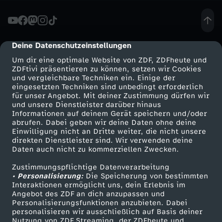
K
l
Deine Datenschutzeinstellungen
cmp-dialog-description
Um dir eine optimale Website von ZDF, ZDFheute und
a
ZDFtivi präsentieren zu können, setzen wir Cookies
und vergleichbare Techniken ein. Einige der
eingesetzten Techniken sind unbedingt erforderlich
s
für unser Angebot. Mit deiner Zustimmung dürfen wir
Mehr ZDF
Service
und unsere Dienstleister darüber hinaus
s
Informationen auf deinem Gerät speichern und/oder
ZDF-Apps
ZDFmitreden
abrufen. Dabei geben wir deine Daten ohne deine
Einwilligung nicht an Dritte weiter, die nicht unsere
e
Smart TV
Kontakt zum ZDF
direkten Dienstleister sind. Wir verwenden deine
Daten auch nicht zu kommerziellen Zwecken.
ZDFtext
Tickets
D
Zustimmungspflichtige Datenverarbeitung
Livestreams
Zuschauerservice
• Personalisierung:
Die Speicherung von bestimmten
e
Sendungen A-Z
Hilfe
Interaktionen ermöglicht uns, dein Erlebnis im
Angebot des ZDF an dich anzupassen und
TV-Programm
Personalisierungsfunktionen anzubieten. Dabei
u
personalisieren wir ausschließlich auf Basis deiner
Nutzung von ZDF Streaming, der ZDFheute und