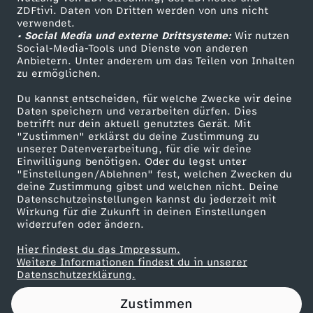
ZDFtivi. Daten von Dritten werden von uns nicht
c
Das ZDF
verwendet.
• Social Media und externe Drittsysteme:
Wir nutzen
ZDF Unternehmen
k
Social-Media-Tools und Dienste von anderen
Anbietern. Unter anderem um das Teilen von Inhalten
Karriere
zu ermöglichen.
s
Presseportal
Du kannst entscheiden, für welche Zwecke wir deine
ZDF goes Schule
Daten speichern und verarbeiten dürfen. Dies
t
betrifft nur dein aktuell genutztes Gerät. Mit
Werbefernsehen
"Zustimmen" erklärst du deine Zustimmung zu
a
unserer Datenverarbeitung, für die wir deine
Mainzelmännchen
Einwilligung benötigen. Oder du legst unter
"Einstellungen/Ablehnen" fest, welchen Zwecken du
g
deine Zustimmung gibst und welchen nicht. Deine
Datenschutzeinstellungen kannst du jederzeit mit
Wirkung für die Zukunft in deinen Einstellungen
e
widerrufen oder ändern.
:
Hier findest du das Impressum.
Partner
Weitere Informationen findest du in unserer
Datenschutzerklärung.
D
Zustimmen