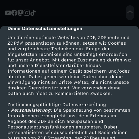
i
n
Deine Datenschutzeinstellungen
cmp-dialog-description
Um dir eine optimale Website von ZDF, ZDFheute und
s
ZDFtivi präsentieren zu können, setzen wir Cookies
und vergleichbare Techniken ein. Einige der
eingesetzten Techniken sind unbedingt erforderlich
t
für unser Angebot. Mit deiner Zustimmung dürfen wir
Mehr ZDF
Service
und unsere Dienstleister darüber hinaus
e
Informationen auf deinem Gerät speichern und/oder
ZDF-Apps
ZDFmitreden
abrufen. Dabei geben wir deine Daten ohne deine
Einwilligung nicht an Dritte weiter, die nicht unsere
i
Smart TV
Kontakt zum ZDF
direkten Dienstleister sind. Wir verwenden deine
Daten auch nicht zu kommerziellen Zwecken.
ZDFtext
Tickets
n
Zustimmungspflichtige Datenverarbeitung
Livestreams
Zuschauerservice
• Personalisierung:
Die Speicherung von bestimmten
b
Sendungen A-Z
Hilfe
Interaktionen ermöglicht uns, dein Erlebnis im
Angebot des ZDF an dich anzupassen und
TV-Programm
Personalisierungsfunktionen anzubieten. Dabei
a
personalisieren wir ausschließlich auf Basis deiner
Nutzung von ZDF Streaming, der ZDFheute und