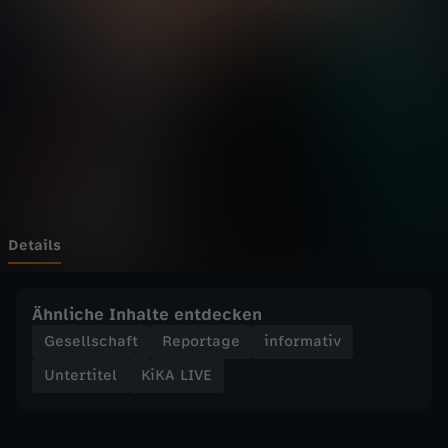
E
-
S
c
h
l
Details
o
Ähnliche Inhalte entdecken
s
Gesellschaft
Reportage
informativ
Untertitel
KiKA LIVE
s
E