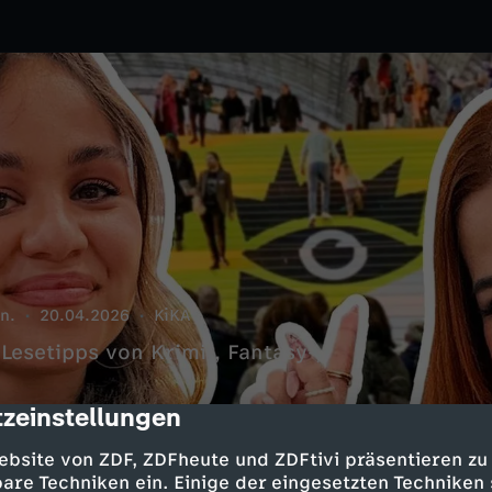
n.
20.04.2026
KiKA
Lesetipps von Krimi-, Fantasy-,
zeinstellungen
cription
ebsite von ZDF, ZDFheute und ZDFtivi präsentieren zu
are Techniken ein. Einige der eingesetzten Techniken