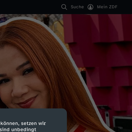
Suche
Mein ZDF
 können, setzen wir
 sind unbedingt