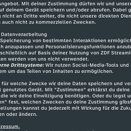
 Angebot. Mit deiner Zustimmung dürfen wir und unser
uf deinem Gerät speichern und/oder abrufen. Dabei 
 nicht an Dritte weiter, die nicht unsere direkten Dien
 auch nicht zu kommerziellen Zwecken.
 Datenverarbeitung
Speicherung von bestimmten Interaktionen ermöglicht
h anzupassen und Personalisierungsfunktionen anzub
sschließlich auf Basis deiner Nutzung von ZDF Stream
tten werden von uns nicht verwendet.
erne Drittsysteme:
Wir nutzen Social-Media-Tools und
em um das Teilen von Inhalten zu ermöglichen.
Inhalte entdecken
 für welche Zwecke wir deine Daten speichern und ver
t
Reportage
informativ
Untertitel
KiKA 
ell genutztes Gerät. Mit "Zustimmen" erklärst du dein
die wir deine Einwilligung benötigen. Oder du legst u
en" fest, welchen Zwecken du deine Zustimmung gibst
ellungen kannst du jederzeit mit Wirkung für die Zuku
en oder ändern.
pressum.