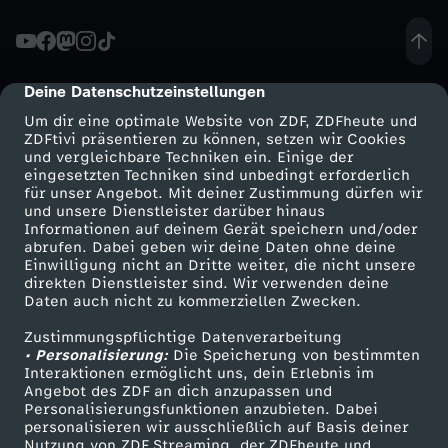
e
o
Deine Datenschutzeinstellungen
cmp-dialog-description
Um dir eine optimale Website von ZDF, ZDFheute und
s
ZDFtivi präsentieren zu können, setzen wir Cookies
und vergleichbare Techniken ein. Einige der
eingesetzten Techniken sind unbedingt erforderlich
m
für unser Angebot. Mit deiner Zustimmung dürfen wir
Mehr ZDF
Service
und unsere Dienstleister darüber hinaus
i
Informationen auf deinem Gerät speichern und/oder
ZDF-Apps
ZDFmitreden
abrufen. Dabei geben wir deine Daten ohne deine
Einwilligung nicht an Dritte weiter, die nicht unsere
t
Smart TV
Kontakt zum ZDF
direkten Dienstleister sind. Wir verwenden deine
Daten auch nicht zu kommerziellen Zwecken.
ZDFtext
Tickets
d
Zustimmungspflichtige Datenverarbeitung
Livestreams
Zuschauerservice
• Personalisierung:
Die Speicherung von bestimmten
e
Sendungen A-Z
Hilfe
Interaktionen ermöglicht uns, dein Erlebnis im
Angebot des ZDF an dich anzupassen und
TV-Programm
Personalisierungsfunktionen anzubieten. Dabei
n
personalisieren wir ausschließlich auf Basis deiner
Nutzung von ZDF Streaming, der ZDFheute und