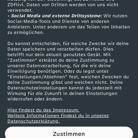
ZDFtivi. Daten von Dritten werden von uns nicht
B
Das ZDF
verwendet.
• Social Media und externe Drittsysteme:
Wir nutzen
ZDF Unternehmen
r
Social-Media-Tools und Dienste von anderen
Anbietern. Unter anderem um das Teilen von Inhalten
Karriere
zu ermöglichen.
o
Presseportal
Du kannst entscheiden, für welche Zwecke wir deine
ZDF goes Schule
Daten speichern und verarbeiten dürfen. Dies
n
betrifft nur dein aktuell genutztes Gerät. Mit
Werbefernsehen
"Zustimmen" erklärst du deine Zustimmung zu
x
unserer Datenverarbeitung, für die wir deine
Mainzelmännchen
Einwilligung benötigen. Oder du legst unter
"Einstellungen/Ablehnen" fest, welchen Zwecken du
S
deine Zustimmung gibst und welchen nicht. Deine
Datenschutzeinstellungen kannst du jederzeit mit
Wirkung für die Zukunft in deinen Einstellungen
i
widerrufen oder ändern.
s
Hier findest du das Impressum.
Partner
Weitere Informationen findest du in unserer
Datenschutzerklärung.
t
Zustimmen