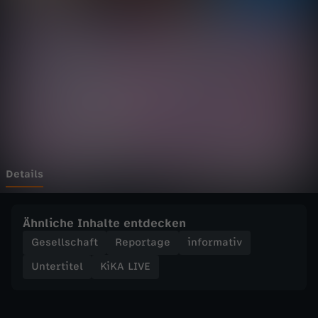
E
-
D
a
n
c
Details
e
Ähnliche Inhalte entdecken
V
Gesellschaft
Reportage
informativ
Untertitel
KiKA LIVE
i
d