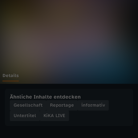
E
-
D
e
i
n
Details
H
Ähnliche Inhalte entdecken
o
Gesellschaft
Reportage
informativ
Untertitel
KiKA LIVE
b
b