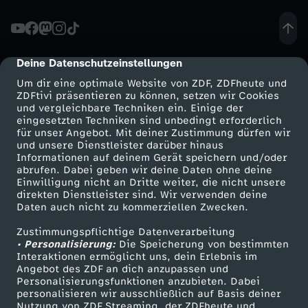
y
:
Deine Datenschutzeinstellungen
cmp-dialog-description
Um dir eine optimale Website von ZDF, ZDFheute und
L
ZDFtivi präsentieren zu können, setzen wir Cookies
und vergleichbare Techniken ein. Einige der
eingesetzten Techniken sind unbedingt erforderlich
a
für unser Angebot. Mit deiner Zustimmung dürfen wir
Mehr ZDF
Service
und unsere Dienstleister darüber hinaus
t
Informationen auf deinem Gerät speichern und/oder
ZDF-Apps
ZDFmitreden
abrufen. Dabei geben wir deine Daten ohne deine
Einwilligung nicht an Dritte weiter, die nicht unsere
e
Smart TV
Kontakt zum ZDF
direkten Dienstleister sind. Wir verwenden deine
Daten auch nicht zu kommerziellen Zwecken.
ZDFtext
Tickets
i
Zustimmungspflichtige Datenverarbeitung
Livestreams
Zuschauerservice
• Personalisierung:
Die Speicherung von bestimmten
n
Sendungen A-Z
Hilfe
Interaktionen ermöglicht uns, dein Erlebnis im
Angebot des ZDF an dich anzupassen und
TV-Programm
Personalisierungsfunktionen anzubieten. Dabei
-
personalisieren wir ausschließlich auf Basis deiner
Nutzung von ZDF Streaming, der ZDFheute und