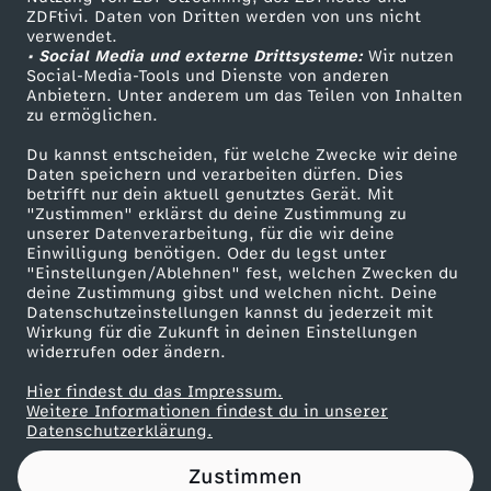
ZDFtivi. Daten von Dritten werden von uns nicht
T
Das ZDF
verwendet.
• Social Media und externe Drittsysteme:
Wir nutzen
ZDF Unternehmen
a
Social-Media-Tools und Dienste von anderen
Anbietern. Unter anderem um das Teilen von Inhalten
Karriere
zu ermöglichen.
n
Presseportal
Du kannst entscheiden, für welche Zwecke wir deine
ZDF goes Schule
Daten speichern und verarbeiten dürfen. Dies
z
betrifft nur dein aktuell genutztes Gerät. Mit
Werbefernsehen
"Zustimmen" erklärst du deine Zustimmung zu
unserer Datenverarbeitung, für die wir deine
Mainzelmännchen
Einwilligung benötigen. Oder du legst unter
"Einstellungen/Ablehnen" fest, welchen Zwecken du
deine Zustimmung gibst und welchen nicht. Deine
Datenschutzeinstellungen kannst du jederzeit mit
Wirkung für die Zukunft in deinen Einstellungen
widerrufen oder ändern.
Hier findest du das Impressum.
Partner
Weitere Informationen findest du in unserer
Datenschutzerklärung.
Zustimmen