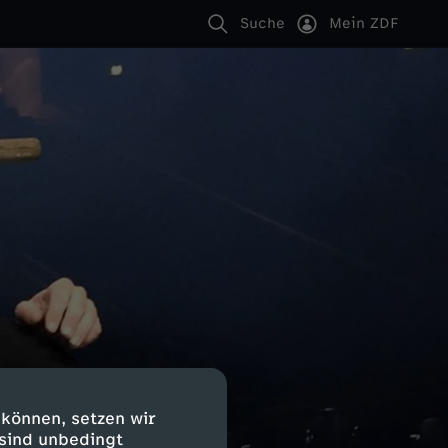
Suche
Mein ZDF
 können, setzen wir
 sind unbedingt