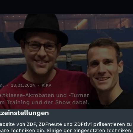
n.
23.01.2024
KiKA
ltklasse-Akrobaten und -Turner
im Training und der Show dabei.
zeinstellungen
cription
ebsite von ZDF, ZDFheute und ZDFtivi präsentieren zu
are Techniken ein. Einige der eingesetzten Techniken