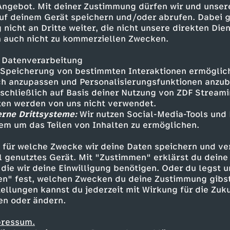
 Angebot. Mit deiner Zustimmung dürfen wir und unser
uf deinem Gerät speichern und/oder abrufen. Dabei 
 nicht an Dritte weiter, die nicht unsere direkten Dien
 auch nicht zu kommerziellen Zwecken.
 Datenverarbeitung
Speicherung von bestimmten Interaktionen ermöglicht
h anzupassen und Personalisierungsfunktionen anzub
sschließlich auf Basis deiner Nutzung von ZDF Stream
tten werden von uns nicht verwendet.
erne Drittsysteme:
Wir nutzen Social-Media-Tools und
em um das Teilen von Inhalten zu ermöglichen.
Inhalte entdecken
 für welche Zwecke wir deine Daten speichern und ver
t
Reportage
informativ
Untertitel
KiKA 
ell genutztes Gerät. Mit "Zustimmen" erklärst du dein
die wir deine Einwilligung benötigen. Oder du legst u
en" fest, welchen Zwecken du deine Zustimmung gibst
ellungen kannst du jederzeit mit Wirkung für die Zuku
en oder ändern.
pressum.