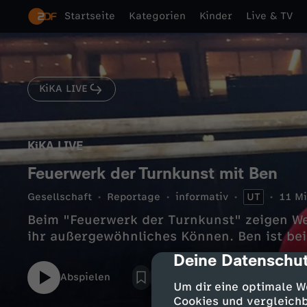
Startseite
Kategorien
Kinder
Live & TV
KiKA LIVE
KiKA LIVE
Feuerwerk der Turnkunst mit Ben
Gesellschaft
Reportage
informativ
UT
11 Mi
Beim "Feuerwerk der Turnkunst" zeigen We
ihr außergewöhnliches Können. Ben ist be
Deine Datenschut
cmp-dialog-des
Abspielen
Um dir eine optimale W
Cookies und vergleichb