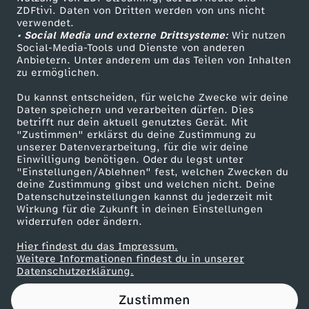
ZDFtivi. Daten von Dritten werden von uns nicht
G
Das ZDF
verwendet.
• Social Media und externe Drittsysteme:
Wir nutzen
ZDF Unternehmen
a
Social-Media-Tools und Dienste von anderen
Anbietern. Unter anderem um das Teilen von Inhalten
Karriere
zu ermöglichen.
m
Presseportal
Du kannst entscheiden, für welche Zwecke wir deine
ZDF goes Schule
Daten speichern und verarbeiten dürfen. Dies
e
betrifft nur dein aktuell genutztes Gerät. Mit
Werbefernsehen
"Zustimmen" erklärst du deine Zustimmung zu
s
unserer Datenverarbeitung, für die wir deine
Mainzelmännchen
Einwilligung benötigen. Oder du legst unter
"Einstellungen/Ablehnen" fest, welchen Zwecken du
deine Zustimmung gibst und welchen nicht. Deine
Datenschutzeinstellungen kannst du jederzeit mit
Wirkung für die Zukunft in deinen Einstellungen
widerrufen oder ändern.
Hier findest du das Impressum.
Partner
Weitere Informationen findest du in unserer
Datenschutzerklärung.
Zustimmen