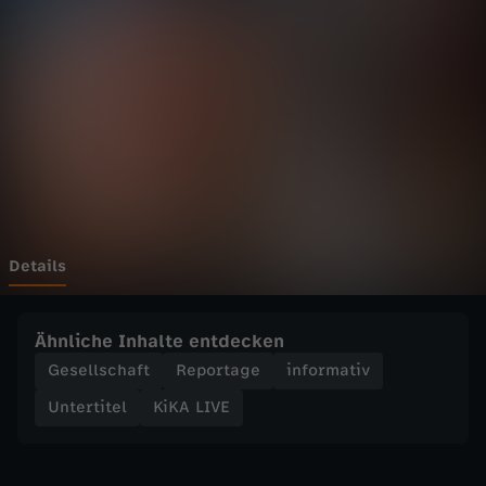
E
-
S
k
i
A
Details
g
Ähnliche Inhalte entdecken
g
Gesellschaft
Reportage
informativ
Untertitel
KiKA LIVE
u
b