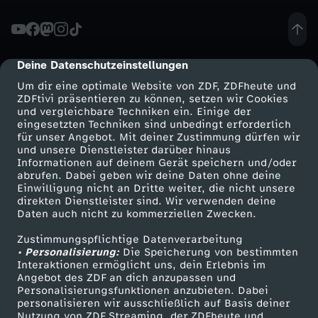
e
i
Deine Datenschutzeinstellungen
cmp-dialog-description
Um dir eine optimale Website von ZDF, ZDFheute und
d
ZDFtivi präsentieren zu können, setzen wir Cookies
und vergleichbare Techniken ein. Einige der
eingesetzten Techniken sind unbedingt erforderlich
e
für unser Angebot. Mit deiner Zustimmung dürfen wir
Mehr ZDF
Service
und unsere Dienstleister darüber hinaus
n
Informationen auf deinem Gerät speichern und/oder
ZDF-Apps
ZDFmitreden
abrufen. Dabei geben wir deine Daten ohne deine
Einwilligung nicht an Dritte weiter, die nicht unsere
R
Smart TV
Kontakt zum ZDF
direkten Dienstleister sind. Wir verwenden deine
Daten auch nicht zu kommerziellen Zwecken.
ZDFtext
Tickets
u
Zustimmungspflichtige Datenverarbeitung
Livestreams
Zuschauerservice
• Personalisierung:
Die Speicherung von bestimmten
h
Sendungen A-Z
Hilfe
Interaktionen ermöglicht uns, dein Erlebnis im
Angebot des ZDF an dich anzupassen und
TV-Programm
Personalisierungsfunktionen anzubieten. Dabei
r
personalisieren wir ausschließlich auf Basis deiner
Nutzung von ZDF Streaming, der ZDFheute und