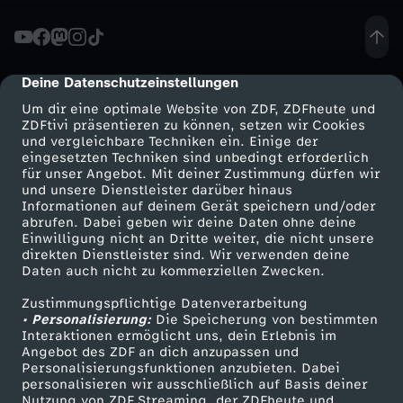
i
m
Deine Datenschutzeinstellungen
cmp-dialog-description
Um dir eine optimale Website von ZDF, ZDFheute und
S
ZDFtivi präsentieren zu können, setzen wir Cookies
und vergleichbare Techniken ein. Einige der
eingesetzten Techniken sind unbedingt erforderlich
o
für unser Angebot. Mit deiner Zustimmung dürfen wir
Mehr ZDF
Service
und unsere Dienstleister darüber hinaus
m
Informationen auf deinem Gerät speichern und/oder
ZDF-Apps
ZDFmitreden
abrufen. Dabei geben wir deine Daten ohne deine
Einwilligung nicht an Dritte weiter, die nicht unsere
m
Smart TV
Kontakt zum ZDF
direkten Dienstleister sind. Wir verwenden deine
Daten auch nicht zu kommerziellen Zwecken.
ZDFtext
Tickets
e
Zustimmungspflichtige Datenverarbeitung
Livestreams
Zuschauerservice
• Personalisierung:
Die Speicherung von bestimmten
r
Sendungen A-Z
Hilfe
Interaktionen ermöglicht uns, dein Erlebnis im
Angebot des ZDF an dich anzupassen und
TV-Programm
Personalisierungsfunktionen anzubieten. Dabei
personalisieren wir ausschließlich auf Basis deiner
Nutzung von ZDF Streaming, der ZDFheute und