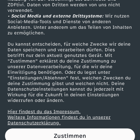
ZDFtivi. Daten von Dritten werden von uns nicht
Das ZDF
verwendet.
• Social Media und externe Drittsysteme:
Wir nutzen
ZDF Unternehmen
Social-Media-Tools und Dienste von anderen
Anbietern. Unter anderem um das Teilen von Inhalten
Karriere
zu ermöglichen.
Presseportal
Du kannst entscheiden, für welche Zwecke wir deine
ZDF goes Schule
Daten speichern und verarbeiten dürfen. Dies
betrifft nur dein aktuell genutztes Gerät. Mit
Werbefernsehen
"Zustimmen" erklärst du deine Zustimmung zu
unserer Datenverarbeitung, für die wir deine
Mainzelmännchen
Einwilligung benötigen. Oder du legst unter
"Einstellungen/Ablehnen" fest, welchen Zwecken du
deine Zustimmung gibst und welchen nicht. Deine
Datenschutzeinstellungen kannst du jederzeit mit
Wirkung für die Zukunft in deinen Einstellungen
widerrufen oder ändern.
Hier findest du das Impressum.
Partner
Weitere Informationen findest du in unserer
Datenschutzerklärung.
Zustimmen