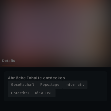
E
-
S
k
i
n
Details
c
Ähnliche Inhalte entdecken
a
Gesellschaft
Reportage
informativ
Untertitel
KiKA LIVE
r
e