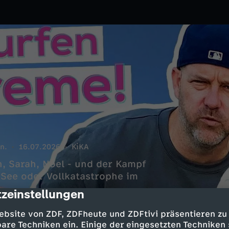
n.
16.07.2026
KiKA
, Sarah, Noel - und der Kampf
 See oder Vollkatastrophe im
zeinstellungen
cription
ebsite von ZDF, ZDFheute und ZDFtivi präsentieren zu
are Techniken ein. Einige der eingesetzten Techniken