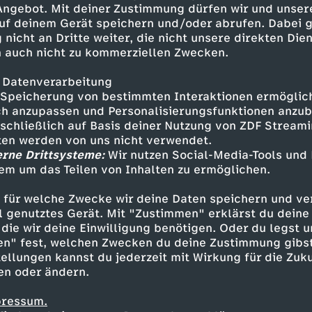
 Angebot. Mit deiner Zustimmung dürfen wir und unser
uf deinem Gerät speichern und/oder abrufen. Dabei 
 nicht an Dritte weiter, die nicht unsere direkten Dien
 auch nicht zu kommerziellen Zwecken.
 Datenverarbeitung
Speicherung von bestimmten Interaktionen ermöglicht
h anzupassen und Personalisierungsfunktionen anzub
sschließlich auf Basis deiner Nutzung von ZDF Stream
tten werden von uns nicht verwendet.
erne Drittsysteme:
Wir nutzen Social-Media-Tools und
em um das Teilen von Inhalten zu ermöglichen.
Inhalte entdecken
 für welche Zwecke wir deine Daten speichern und ver
t
Reportage
informativ
Untertitel
KiKA 
ell genutztes Gerät. Mit "Zustimmen" erklärst du dein
die wir deine Einwilligung benötigen. Oder du legst u
en" fest, welchen Zwecken du deine Zustimmung gibst
ellungen kannst du jederzeit mit Wirkung für die Zuku
en oder ändern.
pressum.