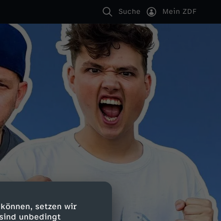
Suche
Mein ZDF
 können, setzen wir
 sind unbedingt