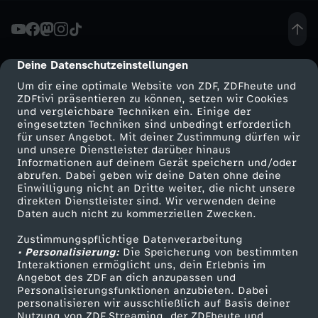
e
n
Deine Datenschutzeinstellungen
cmp-dialog-description
Um dir eine optimale Website von ZDF, ZDFheute und
b
ZDFtivi präsentieren zu können, setzen wir Cookies
und vergleichbare Techniken ein. Einige der
eingesetzten Techniken sind unbedingt erforderlich
e
für unser Angebot. Mit deiner Zustimmung dürfen wir
Mehr ZDF
Service
und unsere Dienstleister darüber hinaus
i
Informationen auf deinem Gerät speichern und/oder
ZDF-Apps
ZDFmitreden
abrufen. Dabei geben wir deine Daten ohne deine
Einwilligung nicht an Dritte weiter, die nicht unsere
d
Smart TV
Kontakt zum ZDF
direkten Dienstleister sind. Wir verwenden deine
Daten auch nicht zu kommerziellen Zwecken.
ZDFtext
Tickets
e
Zustimmungspflichtige Datenverarbeitung
Livestreams
Zuschauerservice
• Personalisierung:
Die Speicherung von bestimmten
n
Sendungen A-Z
Hilfe
Interaktionen ermöglicht uns, dein Erlebnis im
Angebot des ZDF an dich anzupassen und
TV-Programm
Personalisierungsfunktionen anzubieten. Dabei
W
personalisieren wir ausschließlich auf Basis deiner
Nutzung von ZDF Streaming, der ZDFheute und