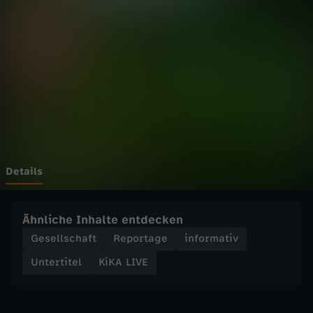
E
-
J
e
s
s
Details
u
Ähnliche Inhalte entdecken
n
Gesellschaft
Reportage
informativ
Untertitel
KiKA LIVE
d
B