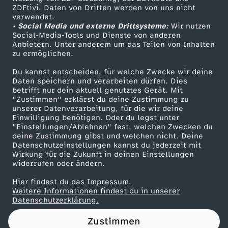
ZDFtivi. Daten von Dritten werden von uns nicht
o
Das ZDF
verwendet.
• Social Media und externe Drittsysteme:
Wir nutzen
ZDF Unternehmen
r
Social-Media-Tools und Dienste von anderen
Anbietern. Unter anderem um das Teilen von Inhalten
Karriere
zu ermöglichen.
l
Presseportal
Du kannst entscheiden, für welche Zwecke wir deine
ZDF goes Schule
Daten speichern und verarbeiten dürfen. Dies
d
betrifft nur dein aktuell genutztes Gerät. Mit
Werbefernsehen
"Zustimmen" erklärst du deine Zustimmung zu
A
unserer Datenverarbeitung, für die wir deine
Mainzelmännchen
Einwilligung benötigen. Oder du legst unter
"Einstellungen/Ablehnen" fest, welchen Zwecken du
l
deine Zustimmung gibst und welchen nicht. Deine
Datenschutzeinstellungen kannst du jederzeit mit
Wirkung für die Zukunft in deinen Einstellungen
t
widerrufen oder ändern.
e
Hier findest du das Impressum.
Partner
Weitere Informationen findest du in unserer
Datenschutzerklärung.
r
Zustimmen