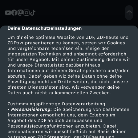
-
C
Deine Datenschutzeinstellungen
cmp-dialog-description
Um dir eine optimale Website von ZDF, ZDFheute und
h
ZDFtivi präsentieren zu können, setzen wir Cookies
und vergleichbare Techniken ein. Einige der
eingesetzten Techniken sind unbedingt erforderlich
e
für unser Angebot. Mit deiner Zustimmung dürfen wir
Mehr ZDF
Service
und unsere Dienstleister darüber hinaus
c
Informationen auf deinem Gerät speichern und/oder
ZDF-Apps
ZDFmitreden
abrufen. Dabei geben wir deine Daten ohne deine
Einwilligung nicht an Dritte weiter, die nicht unsere
k
Smart TV
Kontakt zum ZDF
direkten Dienstleister sind. Wir verwenden deine
Daten auch nicht zu kommerziellen Zwecken.
ZDFtext
Tickets
:
Zustimmungspflichtige Datenverarbeitung
Livestreams
Zuschauerservice
• Personalisierung:
Die Speicherung von bestimmten
D
Sendungen A-Z
Hilfe
Interaktionen ermöglicht uns, dein Erlebnis im
Angebot des ZDF an dich anzupassen und
TV-Programm
Personalisierungsfunktionen anzubieten. Dabei
a
personalisieren wir ausschließlich auf Basis deiner
Nutzung von ZDF Streaming, der ZDFheute und