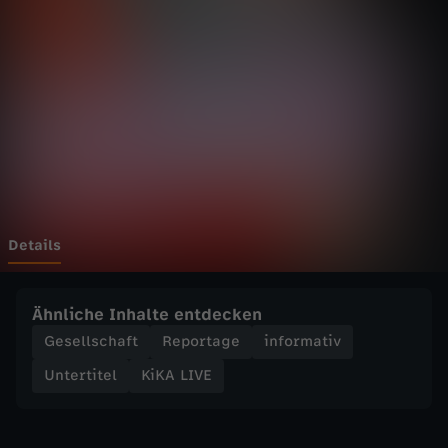
E
-
N
e
w
c
Details
o
Ähnliche Inhalte entdecken
m
Gesellschaft
Reportage
informativ
Untertitel
KiKA LIVE
e
r