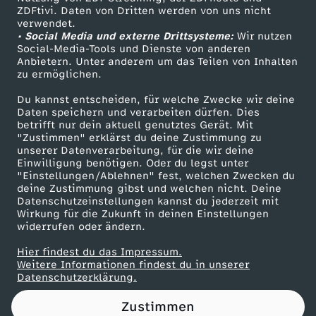
ZDFtivi. Daten von Dritten werden von uns nicht
n
Das ZDF
verwendet.
• Social Media und externe Drittsysteme:
Wir nutzen
ZDF Unternehmen
i
Social-Media-Tools und Dienste von anderen
Anbietern. Unter anderem um das Teilen von Inhalten
Karriere
zu ermöglichen.
L
Presseportal
Du kannst entscheiden, für welche Zwecke wir deine
ZDF goes Schule
Daten speichern und verarbeiten dürfen. Dies
i
betrifft nur dein aktuell genutztes Gerät. Mit
Werbefernsehen
"Zustimmen" erklärst du deine Zustimmung zu
a
unserer Datenverarbeitung, für die wir deine
Mainzelmännchen
Einwilligung benötigen. Oder du legst unter
"Einstellungen/Ablehnen" fest, welchen Zwecken du
u
deine Zustimmung gibst und welchen nicht. Deine
Datenschutzeinstellungen kannst du jederzeit mit
Wirkung für die Zukunft in deinen Einstellungen
n
widerrufen oder ändern.
d
Hier findest du das Impressum.
Partner
Weitere Informationen findest du in unserer
Datenschutzerklärung.
F
Zustimmen