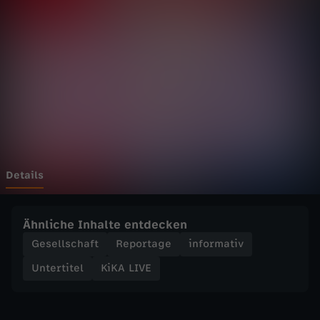
E
-
B
a
s
k
Details
e
Ähnliche Inhalte entdecken
t
Gesellschaft
Reportage
informativ
Untertitel
KiKA LIVE
b
a