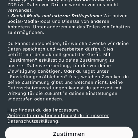
ZDFtivi. Daten von Dritten werden von uns nicht
m
Das ZDF
verwendet.
• Social Media und externe Drittsysteme:
Wir nutzen
ZDF Unternehmen
i
Social-Media-Tools und Dienste von anderen
Anbietern. Unter anderem um das Teilen von Inhalten
Karriere
zu ermöglichen.
t
Presseportal
Du kannst entscheiden, für welche Zwecke wir deine
ZDF goes Schule
Daten speichern und verarbeiten dürfen. Dies
T
betrifft nur dein aktuell genutztes Gerät. Mit
Werbefernsehen
"Zustimmen" erklärst du deine Zustimmung zu
h
unserer Datenverarbeitung, für die wir deine
Mainzelmännchen
Einwilligung benötigen. Oder du legst unter
"Einstellungen/Ablehnen" fest, welchen Zwecken du
e
deine Zustimmung gibst und welchen nicht. Deine
Datenschutzeinstellungen kannst du jederzeit mit
Wirkung für die Zukunft in deinen Einstellungen
H
widerrufen oder ändern.
a
Hier findest du das Impressum.
Partner
Weitere Informationen findest du in unserer
Datenschutzerklärung.
r
Zustimmen