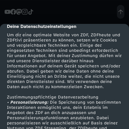
l
l
Deine Datenschutzeinstellungen
cmp-dialog-description
Um dir eine optimale Website von ZDF, ZDFheute und
-
ZDFtivi präsentieren zu können, setzen wir Cookies
und vergleichbare Techniken ein. Einige der
eingesetzten Techniken sind unbedingt erforderlich
T
für unser Angebot. Mit deiner Zustimmung dürfen wir
Mehr ZDF
Service
und unsere Dienstleister darüber hinaus
r
Informationen auf deinem Gerät speichern und/oder
ZDF-Apps
ZDFmitreden
abrufen. Dabei geben wir deine Daten ohne deine
Einwilligung nicht an Dritte weiter, die nicht unsere
i
Smart TV
Kontakt zum ZDF
direkten Dienstleister sind. Wir verwenden deine
Daten auch nicht zu kommerziellen Zwecken.
ZDFtext
Tickets
c
Zustimmungspflichtige Datenverarbeitung
Livestreams
Zuschauerservice
• Personalisierung:
Die Speicherung von bestimmten
k
Sendungen A-Z
Hilfe
Interaktionen ermöglicht uns, dein Erlebnis im
Angebot des ZDF an dich anzupassen und
TV-Programm
Personalisierungsfunktionen anzubieten. Dabei
s
personalisieren wir ausschließlich auf Basis deiner
Nutzung von ZDF Streaming, der ZDFheute und