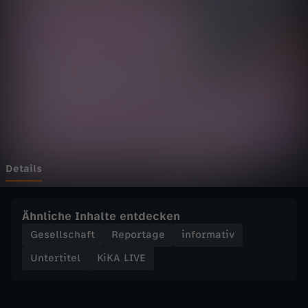
E
-
B
e
n
b
Details
e
Ähnliche Inhalte entdecken
i
Gesellschaft
Reportage
informativ
Untertitel
KiKA LIVE
m
g