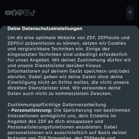
l
o
Deine Datenschutzeinstellungen
cmp-dialog-description
Um dir eine optimale Website von ZDF, ZDFheute und
b
ZDFtivi präsentieren zu können, setzen wir Cookies
und vergleichbare Techniken ein. Einige der
eingesetzten Techniken sind unbedingt erforderlich
a
für unser Angebot. Mit deiner Zustimmung dürfen wir
Mehr ZDF
Service
und unsere Dienstleister darüber hinaus
l
Informationen auf deinem Gerät speichern und/oder
ZDF-Apps
ZDFmitreden
abrufen. Dabei geben wir deine Daten ohne deine
Einwilligung nicht an Dritte weiter, die nicht unsere
e
Smart TV
Kontakt zum ZDF
direkten Dienstleister sind. Wir verwenden deine
Daten auch nicht zu kommerziellen Zwecken.
ZDFtext
Tickets
n
Zustimmungspflichtige Datenverarbeitung
Livestreams
Zuschauerservice
• Personalisierung:
Die Speicherung von bestimmten
K
Sendungen A-Z
Hilfe
Interaktionen ermöglicht uns, dein Erlebnis im
Angebot des ZDF an dich anzupassen und
TV-Programm
Personalisierungsfunktionen anzubieten. Dabei
l
personalisieren wir ausschließlich auf Basis deiner
Nutzung von ZDF Streaming, der ZDFheute und