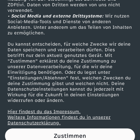
ZDFtivi. Daten von Dritten werden von uns nicht
i
Das ZDF
verwendet.
• Social Media und externe Drittsysteme:
Wir nutzen
ZDF Unternehmen
m
Social-Media-Tools und Dienste von anderen
Anbietern. Unter anderem um das Teilen von Inhalten
Karriere
zu ermöglichen.
a
Presseportal
Du kannst entscheiden, für welche Zwecke wir deine
ZDF goes Schule
Daten speichern und verarbeiten dürfen. Dies
s
betrifft nur dein aktuell genutztes Gerät. Mit
Werbefernsehen
"Zustimmen" erklärst du deine Zustimmung zu
t
unserer Datenverarbeitung, für die wir deine
Mainzelmännchen
Einwilligung benötigen. Oder du legst unter
"Einstellungen/Ablehnen" fest, welchen Zwecken du
r
deine Zustimmung gibst und welchen nicht. Deine
Datenschutzeinstellungen kannst du jederzeit mit
Wirkung für die Zukunft in deinen Einstellungen
e
widerrufen oder ändern.
i
Hier findest du das Impressum.
Partner
Weitere Informationen findest du in unserer
Datenschutzerklärung.
k
Zustimmen