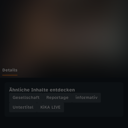
E
-
B
e
n
t
Details
r
Ähnliche Inhalte entdecken
i
Gesellschaft
Reportage
informativ
Untertitel
KiKA LIVE
f
f