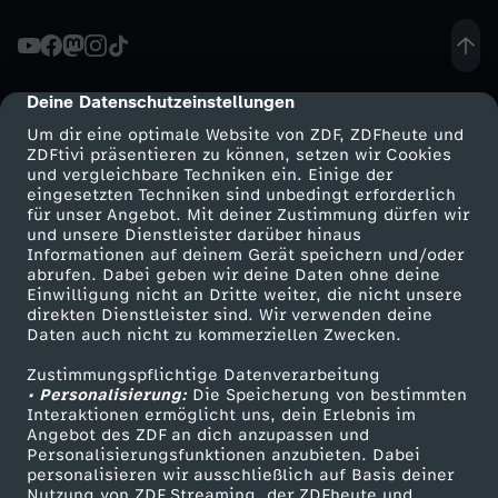
t
G
Deine Datenschutzeinstellungen
cmp-dialog-description
Um dir eine optimale Website von ZDF, ZDFheute und
n
ZDFtivi präsentieren zu können, setzen wir Cookies
und vergleichbare Techniken ein. Einige der
eingesetzten Techniken sind unbedingt erforderlich
u
für unser Angebot. Mit deiner Zustimmung dürfen wir
Mehr ZDF
Service
und unsere Dienstleister darüber hinaus
Informationen auf deinem Gerät speichern und/oder
ZDF-Apps
ZDFmitreden
abrufen. Dabei geben wir deine Daten ohne deine
Einwilligung nicht an Dritte weiter, die nicht unsere
Smart TV
Kontakt zum ZDF
direkten Dienstleister sind. Wir verwenden deine
Daten auch nicht zu kommerziellen Zwecken.
ZDFtext
Tickets
Zustimmungspflichtige Datenverarbeitung
Livestreams
Zuschauerservice
• Personalisierung:
Die Speicherung von bestimmten
Sendungen A-Z
Hilfe
Interaktionen ermöglicht uns, dein Erlebnis im
Angebot des ZDF an dich anzupassen und
TV-Programm
Personalisierungsfunktionen anzubieten. Dabei
personalisieren wir ausschließlich auf Basis deiner
Nutzung von ZDF Streaming, der ZDFheute und