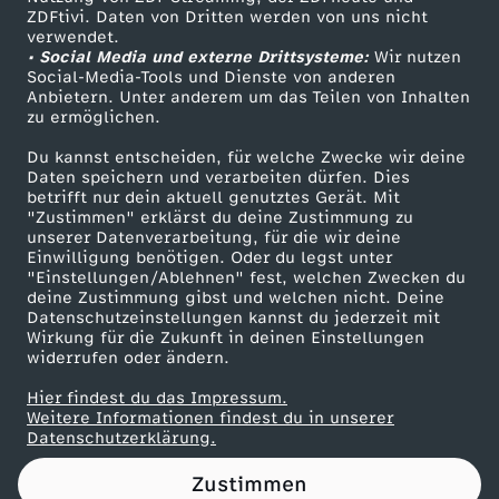
ZDFtivi. Daten von Dritten werden von uns nicht
Das ZDF
verwendet.
• Social Media und externe Drittsysteme:
Wir nutzen
ZDF Unternehmen
Social-Media-Tools und Dienste von anderen
Anbietern. Unter anderem um das Teilen von Inhalten
Karriere
zu ermöglichen.
Presseportal
Du kannst entscheiden, für welche Zwecke wir deine
ZDF goes Schule
Daten speichern und verarbeiten dürfen. Dies
betrifft nur dein aktuell genutztes Gerät. Mit
Werbefernsehen
"Zustimmen" erklärst du deine Zustimmung zu
unserer Datenverarbeitung, für die wir deine
Mainzelmännchen
Einwilligung benötigen. Oder du legst unter
"Einstellungen/Ablehnen" fest, welchen Zwecken du
deine Zustimmung gibst und welchen nicht. Deine
Datenschutzeinstellungen kannst du jederzeit mit
Wirkung für die Zukunft in deinen Einstellungen
widerrufen oder ändern.
Hier findest du das Impressum.
Partner
Weitere Informationen findest du in unserer
Datenschutzerklärung.
Zustimmen