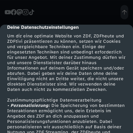
y
:
Deine Datenschutzeinstellungen
cmp-dialog-description
Um dir eine optimale Website von ZDF, ZDFheute und
M
ZDFtivi präsentieren zu können, setzen wir Cookies
und vergleichbare Techniken ein. Einige der
eingesetzten Techniken sind unbedingt erforderlich
o
für unser Angebot. Mit deiner Zustimmung dürfen wir
Mehr ZDF
Service
und unsere Dienstleister darüber hinaus
t
Informationen auf deinem Gerät speichern und/oder
ZDF-Apps
ZDFmitreden
abrufen. Dabei geben wir deine Daten ohne deine
Einwilligung nicht an Dritte weiter, die nicht unsere
o
Smart TV
Kontakt zum ZDF
direkten Dienstleister sind. Wir verwenden deine
Daten auch nicht zu kommerziellen Zwecken.
ZDFtext
Tickets
r
Zustimmungspflichtige Datenverarbeitung
Livestreams
Zuschauerservice
• Personalisierung:
Die Speicherung von bestimmten
r
Sendungen A-Z
Hilfe
Interaktionen ermöglicht uns, dein Erlebnis im
Angebot des ZDF an dich anzupassen und
TV-Programm
Personalisierungsfunktionen anzubieten. Dabei
a
personalisieren wir ausschließlich auf Basis deiner
Nutzung von ZDF Streaming, der ZDFheute und