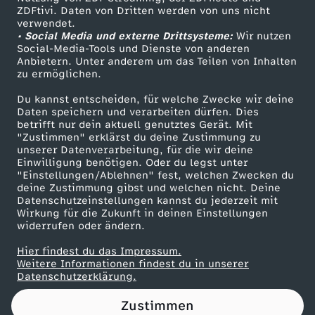
ZDFtivi. Daten von Dritten werden von uns nicht
d
Das ZDF
verwendet.
• Social Media und externe Drittsysteme:
Wir nutzen
ZDF Unternehmen
-
Social-Media-Tools und Dienste von anderen
Anbietern. Unter anderem um das Teilen von Inhalten
Karriere
zu ermöglichen.
R
Presseportal
Du kannst entscheiden, für welche Zwecke wir deine
ZDF goes Schule
Daten speichern und verarbeiten dürfen. Dies
e
betrifft nur dein aktuell genutztes Gerät. Mit
Werbefernsehen
"Zustimmen" erklärst du deine Zustimmung zu
n
unserer Datenverarbeitung, für die wir deine
Mainzelmännchen
Einwilligung benötigen. Oder du legst unter
"Einstellungen/Ablehnen" fest, welchen Zwecken du
n
deine Zustimmung gibst und welchen nicht. Deine
Datenschutzeinstellungen kannst du jederzeit mit
Wirkung für die Zukunft in deinen Einstellungen
s
widerrufen oder ändern.
p
Hier findest du das Impressum.
Partner
Weitere Informationen findest du in unserer
Datenschutzerklärung.
o
Zustimmen