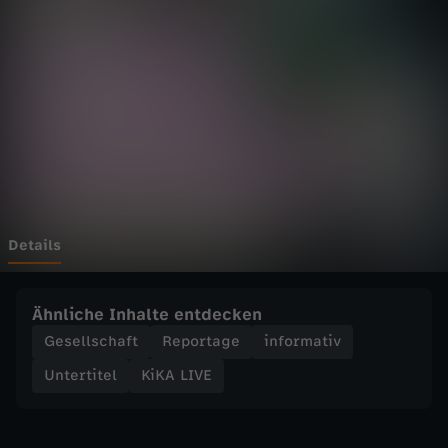
E
-
D
e
i
n
Details
H
Ähnliche Inhalte entdecken
o
Gesellschaft
Reportage
informativ
Untertitel
KiKA LIVE
b
b