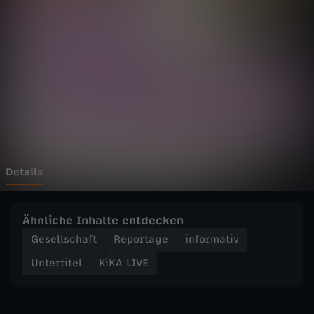
E
-
D
e
i
n
Details
e
Ähnliche Inhalte entdecken
S
Gesellschaft
Reportage
informativ
Untertitel
KiKA LIVE
t
a