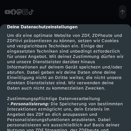
r
s
Deine Datenschutzeinstellungen
cmp-dialog-description
Um dir eine optimale Website von ZDF, ZDFheute und
a
ZDFtivi präsentieren zu können, setzen wir Cookies
und vergleichbare Techniken ein. Einige der
eingesetzten Techniken sind unbedingt erforderlich
u
für unser Angebot. Mit deiner Zustimmung dürfen wir
Mehr ZDF
Service
und unsere Dienstleister darüber hinaus
f
Informationen auf deinem Gerät speichern und/oder
ZDF-Apps
ZDFmitreden
abrufen. Dabei geben wir deine Daten ohne deine
Einwilligung nicht an Dritte weiter, die nicht unsere
d
Smart TV
Kontakt zum ZDF
direkten Dienstleister sind. Wir verwenden deine
Daten auch nicht zu kommerziellen Zwecken.
ZDFtext
Tickets
e
Zustimmungspflichtige Datenverarbeitung
Livestreams
Zuschauerservice
• Personalisierung:
Die Speicherung von bestimmten
m
Sendungen A-Z
Hilfe
Interaktionen ermöglicht uns, dein Erlebnis im
Angebot des ZDF an dich anzupassen und
TV-Programm
Personalisierungsfunktionen anzubieten. Dabei
r
personalisieren wir ausschließlich auf Basis deiner
Nutzung von ZDF Streaming, der ZDFheute und