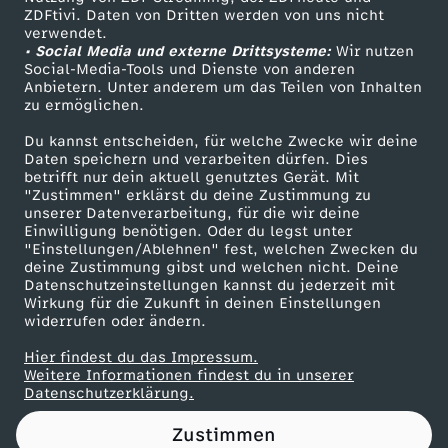
ZDFtivi. Daten von Dritten werden von uns nicht
o
Das ZDF
verwendet.
• Social Media und externe Drittsysteme:
Wir nutzen
ZDF Unternehmen
t
Social-Media-Tools und Dienste von anderen
Anbietern. Unter anderem um das Teilen von Inhalten
Karriere
zu ermöglichen.
e
Presseportal
Du kannst entscheiden, für welche Zwecke wir deine
ZDF goes Schule
Daten speichern und verarbeiten dürfen. Dies
n
betrifft nur dein aktuell genutztes Gerät. Mit
Werbefernsehen
"Zustimmen" erklärst du deine Zustimmung zu
T
unserer Datenverarbeitung, für die wir deine
Mainzelmännchen
Einwilligung benötigen. Oder du legst unter
"Einstellungen/Ablehnen" fest, welchen Zwecken du
e
deine Zustimmung gibst und welchen nicht. Deine
Datenschutzeinstellungen kannst du jederzeit mit
Wirkung für die Zukunft in deinen Einstellungen
p
widerrufen oder ändern.
p
Hier findest du das Impressum.
Partner
Weitere Informationen findest du in unserer
Datenschutzerklärung.
i
Zustimmen