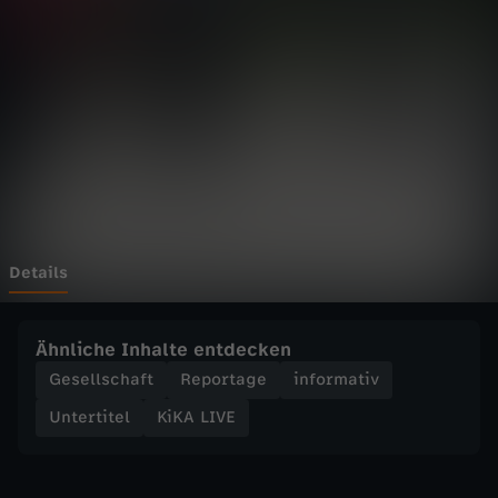
E
-
J
e
s
s
Details
r
Ähnliche Inhalte entdecken
e
Gesellschaft
Reportage
informativ
Untertitel
KiKA LIVE
t
t