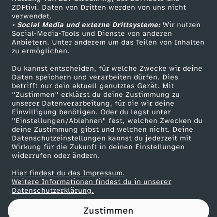
ZDFtivi. Daten von Dritten werden von uns nicht
e
Das ZDF
verwendet.
• Social Media und externe Drittsysteme:
Wir nutzen
ZDF Unternehmen
Social-Media-Tools und Dienste von anderen
Anbietern. Unter anderem um das Teilen von Inhalten
Karriere
zu ermöglichen.
Presseportal
Du kannst entscheiden, für welche Zwecke wir deine
ZDF goes Schule
Daten speichern und verarbeiten dürfen. Dies
betrifft nur dein aktuell genutztes Gerät. Mit
Werbefernsehen
"Zustimmen" erklärst du deine Zustimmung zu
unserer Datenverarbeitung, für die wir deine
Mainzelmännchen
Einwilligung benötigen. Oder du legst unter
"Einstellungen/Ablehnen" fest, welchen Zwecken du
deine Zustimmung gibst und welchen nicht. Deine
Datenschutzeinstellungen kannst du jederzeit mit
Wirkung für die Zukunft in deinen Einstellungen
widerrufen oder ändern.
Hier findest du das Impressum.
Partner
Weitere Informationen findest du in unserer
Datenschutzerklärung.
Zustimmen