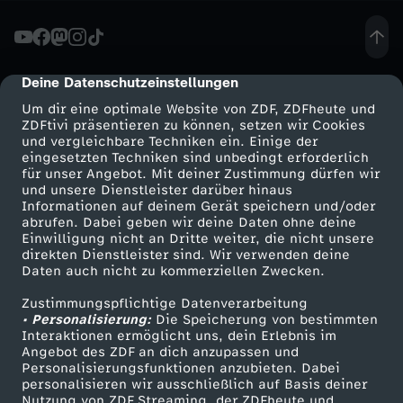
e
t
Deine Datenschutzeinstellungen
cmp-dialog-description
Um dir eine optimale Website von ZDF, ZDFheute und
R
ZDFtivi präsentieren zu können, setzen wir Cookies
und vergleichbare Techniken ein. Einige der
eingesetzten Techniken sind unbedingt erforderlich
e
für unser Angebot. Mit deiner Zustimmung dürfen wir
Mehr ZDF
Service
und unsere Dienstleister darüber hinaus
h
Informationen auf deinem Gerät speichern und/oder
ZDF-Apps
ZDFmitreden
abrufen. Dabei geben wir deine Daten ohne deine
Einwilligung nicht an Dritte weiter, die nicht unsere
k
Smart TV
Kontakt zum ZDF
direkten Dienstleister sind. Wir verwenden deine
Daten auch nicht zu kommerziellen Zwecken.
ZDFtext
Tickets
i
Zustimmungspflichtige Datenverarbeitung
Livestreams
Zuschauerservice
• Personalisierung:
Die Speicherung von bestimmten
t
Sendungen A-Z
Hilfe
Interaktionen ermöglicht uns, dein Erlebnis im
Angebot des ZDF an dich anzupassen und
TV-Programm
Personalisierungsfunktionen anzubieten. Dabei
z
personalisieren wir ausschließlich auf Basis deiner
Nutzung von ZDF Streaming, der ZDFheute und