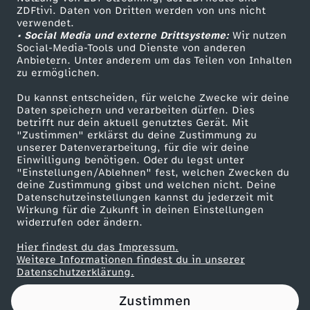
ZDFtivi. Daten von Dritten werden von uns nicht
k
Das ZDF
verwendet.
• Social Media und externe Drittsysteme:
Wir nutzen
ZDF Unternehmen
v
Social-Media-Tools und Dienste von anderen
Anbietern. Unter anderem um das Teilen von Inhalten
Karriere
zu ermöglichen.
i
Presseportal
Du kannst entscheiden, für welche Zwecke wir deine
ZDF goes Schule
Daten speichern und verarbeiten dürfen. Dies
d
betrifft nur dein aktuell genutztes Gerät. Mit
Werbefernsehen
"Zustimmen" erklärst du deine Zustimmung zu
e
unserer Datenverarbeitung, für die wir deine
Mainzelmännchen
Einwilligung benötigen. Oder du legst unter
"Einstellungen/Ablehnen" fest, welchen Zwecken du
o
deine Zustimmung gibst und welchen nicht. Deine
Datenschutzeinstellungen kannst du jederzeit mit
Wirkung für die Zukunft in deinen Einstellungen
D
widerrufen oder ändern.
r
Hier findest du das Impressum.
Partner
Weitere Informationen findest du in unserer
Datenschutzerklärung.
e
Zustimmen