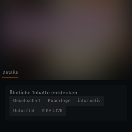
E
-
K
i
K
A
Details
L
Ähnliche Inhalte entdecken
I
Gesellschaft
Reportage
informativ
Untertitel
KiKA LIVE
V
E