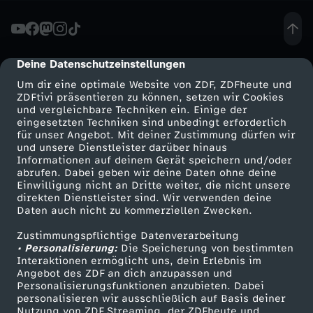
S
o
Deine Datenschutzeinstellungen
cmp-dialog-description
Um dir eine optimale Website von ZDF, ZDFheute und
n
ZDFtivi präsentieren zu können, setzen wir Cookies
und vergleichbare Techniken ein. Einige der
eingesetzten Techniken sind unbedingt erforderlich
g
für unser Angebot. Mit deiner Zustimmung dürfen wir
Mehr ZDF
Service
und unsere Dienstleister darüber hinaus
:
Informationen auf deinem Gerät speichern und/oder
ZDF-Apps
ZDFmitreden
abrufen. Dabei geben wir deine Daten ohne deine
Einwilligung nicht an Dritte weiter, die nicht unsere
M
Smart TV
Kontakt zum ZDF
direkten Dienstleister sind. Wir verwenden deine
Daten auch nicht zu kommerziellen Zwecken.
ZDFtext
Tickets
u
Zustimmungspflichtige Datenverarbeitung
Livestreams
Zuschauerservice
• Personalisierung:
Die Speicherung von bestimmten
s
Sendungen A-Z
Hilfe
Interaktionen ermöglicht uns, dein Erlebnis im
Angebot des ZDF an dich anzupassen und
TV-Programm
Personalisierungsfunktionen anzubieten. Dabei
i
personalisieren wir ausschließlich auf Basis deiner
Nutzung von ZDF Streaming, der ZDFheute und