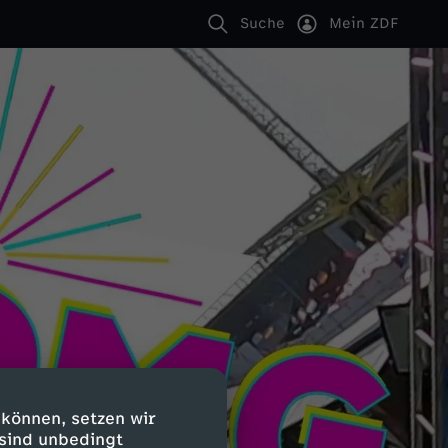
Suche
Mein ZDF
 können, setzen wir
 sind unbedingt