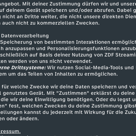
 Angebot. Mit deiner Zustimmung dürfen wir und unser
uf deinem Gerät speichern und/oder abrufen. Dabei 
 nicht an Dritte weiter, die nicht unsere direkten Dien
 auch nicht zu kommerziellen Zwecken.
 Datenverarbeitung
Speicherung von bestimmten Interaktionen ermöglicht
h anzupassen und Personalisierungsfunktionen anzub
sschließlich auf Basis deiner Nutzung von ZDF Stream
tten werden von uns nicht verwendet.
erne Drittsysteme:
Wir nutzen Social-Media-Tools und
em um das Teilen von Inhalten zu ermöglichen.
Inhalte entdecken
 für welche Zwecke wir deine Daten speichern und ver
t
Reportage
informativ
Untertitel
KiKA 
ell genutztes Gerät. Mit "Zustimmen" erklärst du dein
die wir deine Einwilligung benötigen. Oder du legst u
en" fest, welchen Zwecken du deine Zustimmung gibst
ellungen kannst du jederzeit mit Wirkung für die Zuku
en oder ändern.
pressum.