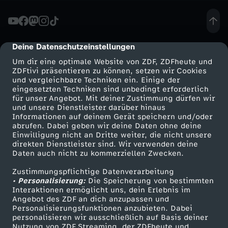
t
l
Deine Datenschutzeinstellungen
cmp-dialog-description
Um dir eine optimale Website von ZDF, ZDFheute und
e
ZDFtivi präsentieren zu können, setzen wir Cookies
und vergleichbare Techniken ein. Einige der
eingesetzten Techniken sind unbedingt erforderlich
m
für unser Angebot. Mit deiner Zustimmung dürfen wir
Mehr ZDF
Service
und unsere Dienstleister darüber hinaus
i
Informationen auf deinem Gerät speichern und/oder
ZDF-Apps
ZDFmitreden
abrufen. Dabei geben wir deine Daten ohne deine
Einwilligung nicht an Dritte weiter, die nicht unsere
t
Smart TV
Kontakt zum ZDF
direkten Dienstleister sind. Wir verwenden deine
Daten auch nicht zu kommerziellen Zwecken.
ZDFtext
Tickets
F
Zustimmungspflichtige Datenverarbeitung
Livestreams
Zuschauerservice
• Personalisierung:
Die Speicherung von bestimmten
a
Sendungen A-Z
Hilfe
Interaktionen ermöglicht uns, dein Erlebnis im
Angebot des ZDF an dich anzupassen und
TV-Programm
Personalisierungsfunktionen anzubieten. Dabei
b
personalisieren wir ausschließlich auf Basis deiner
Nutzung von ZDF Streaming, der ZDFheute und