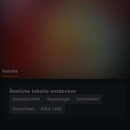
E
-
K
o
c
h
Details
-
Ähnliche Inhalte entdecken
B
Gesellschaft
Reportage
informativ
Untertitel
KiKA LIVE
a
t