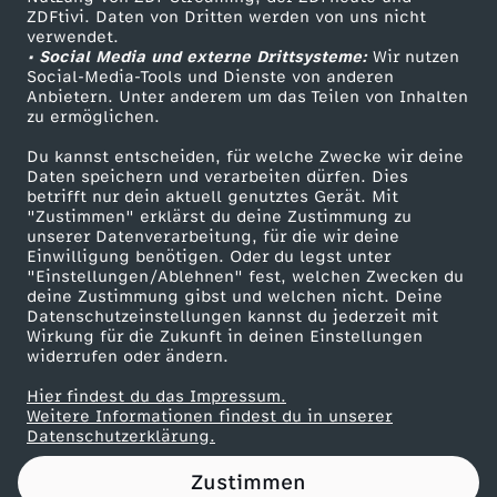
ZDFtivi. Daten von Dritten werden von uns nicht
i
Das ZDF
verwendet.
• Social Media und externe Drittsysteme:
Wir nutzen
ZDF Unternehmen
u
Social-Media-Tools und Dienste von anderen
Anbietern. Unter anderem um das Teilen von Inhalten
Karriere
zu ermöglichen.
n
Presseportal
Du kannst entscheiden, für welche Zwecke wir deine
ZDF goes Schule
Daten speichern und verarbeiten dürfen. Dies
d
betrifft nur dein aktuell genutztes Gerät. Mit
Werbefernsehen
"Zustimmen" erklärst du deine Zustimmung zu
P
unserer Datenverarbeitung, für die wir deine
Mainzelmännchen
Einwilligung benötigen. Oder du legst unter
"Einstellungen/Ablehnen" fest, welchen Zwecken du
h
deine Zustimmung gibst und welchen nicht. Deine
Datenschutzeinstellungen kannst du jederzeit mit
Wirkung für die Zukunft in deinen Einstellungen
i
widerrufen oder ändern.
l
Hier findest du das Impressum.
Partner
Weitere Informationen findest du in unserer
Datenschutzerklärung.
Zustimmen