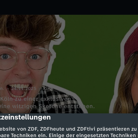
n.
24.11.2025
KiKA
 Köln zu einer exklusiven
ine witzigen Sketche entstehen.
zeinstellungen
cription
ebsite von ZDF, ZDFheute und ZDFtivi präsentieren zu
are Techniken ein. Einige der eingesetzten Techniken