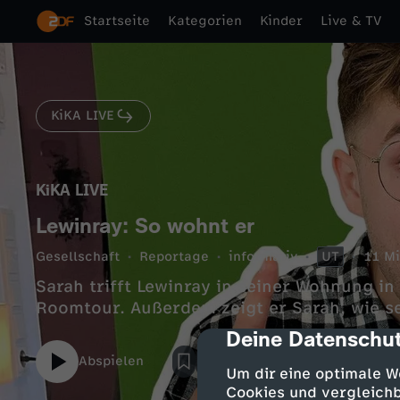
Startseite
Kategorien
Kinder
Live & TV
KiKA LIVE
KiKA LIVE
Lewinray: So wohnt er
Gesellschaft
Reportage
informativ
UT
11 Mi
Sarah trifft Lewinray in seiner Wohnung in
Roomtour. Außerdem zeigt er Sarah, wie se
Deine Datenschut
cmp-dialog-des
Abspielen
Um dir eine optimale W
Cookies und vergleichb