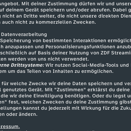
 Angebot. Mit deiner Zustimmung dürfen wir und unser
uf deinem Gerät speichern und/oder abrufen. Dabei 
 nicht an Dritte weiter, die nicht unsere direkten Dien
 auch nicht zu kommerziellen Zwecken.
 Datenverarbeitung
Speicherung von bestimmten Interaktionen ermöglicht
h anzupassen und Personalisierungsfunktionen anzub
sschließlich auf Basis deiner Nutzung von ZDF Stream
tten werden von uns nicht verwendet.
erne Drittsysteme:
Wir nutzen Social-Media-Tools und
em um das Teilen von Inhalten zu ermöglichen.
Inhalte entdecken
 für welche Zwecke wir deine Daten speichern und ver
t
Reportage
informativ
Untertitel
KiKA 
ell genutztes Gerät. Mit "Zustimmen" erklärst du dein
die wir deine Einwilligung benötigen. Oder du legst u
en" fest, welchen Zwecken du deine Zustimmung gibst
ellungen kannst du jederzeit mit Wirkung für die Zuku
en oder ändern.
pressum.