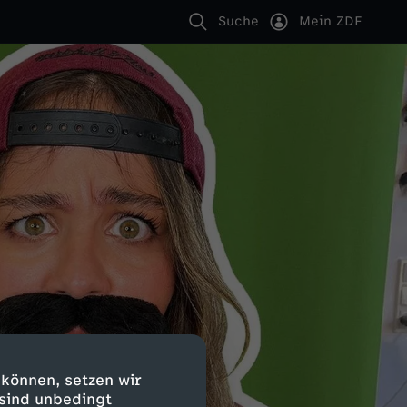
Suche
Mein ZDF
 können, setzen wir
 sind unbedingt