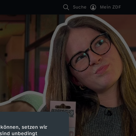
Suche
Mein ZDF
 können, setzen wir
 sind unbedingt