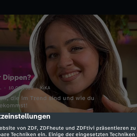
r Dippen?
.
10.06.2026
KiKA
en, die im Trend sind und wie du
nbekommst!
zeinstellungen
cription
ebsite von ZDF, ZDFheute und ZDFtivi präsentieren zu
are Techniken ein. Einige der eingesetzten Techniken