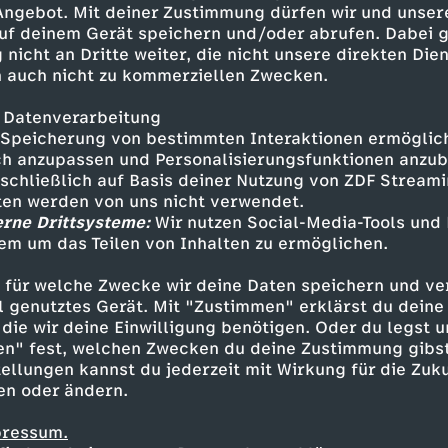
 Angebot. Mit deiner Zustimmung dürfen wir und unser
uf deinem Gerät speichern und/oder abrufen. Dabei 
 nicht an Dritte weiter, die nicht unsere direkten Dien
 auch nicht zu kommerziellen Zwecken.
 Datenverarbeitung
Speicherung von bestimmten Interaktionen ermöglicht
h anzupassen und Personalisierungsfunktionen anzub
sschließlich auf Basis deiner Nutzung von ZDF Stream
tten werden von uns nicht verwendet.
erne Drittsysteme:
Wir nutzen Social-Media-Tools und
em um das Teilen von Inhalten zu ermöglichen.
Inhalte entdecken
 für welche Zwecke wir deine Daten speichern und ver
t
Reportage
informativ
Untertitel
KiKA 
ell genutztes Gerät. Mit "Zustimmen" erklärst du dein
die wir deine Einwilligung benötigen. Oder du legst u
en" fest, welchen Zwecken du deine Zustimmung gibst
ellungen kannst du jederzeit mit Wirkung für die Zuku
en oder ändern.
pressum.