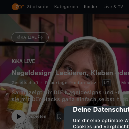
Startseite
Kategorien
Kinder
Live & TV
KiKA LIVE
KiKA LIVE
Nageldesign: Lackieren, Kleben ode
Gesellschaft
Reportage
informativ
UT
9 Min
Sarah zeigt dir DIE Nageldesigns und -farb
sie mit DIY-Hacks ganz einfach selbst hi
Deine Datenschut
cmp-dialog-des
Abspielen
Um dir eine optimale W
Cookies und vergleichb