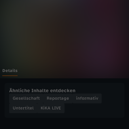
E
Wechseln zu: ZDFheute
-
S
k
i
s
Details
p
Ähnliche Inhalte entdecken
r
Gesellschaft
Reportage
informativ
Untertitel
KiKA LIVE
u
n