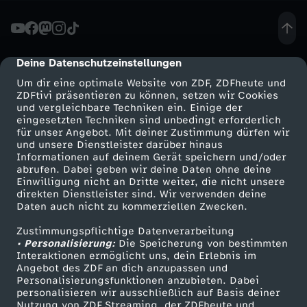
g
-
Deine Datenschutzeinstellungen
cmp-dialog-description
Um dir eine optimale Website von ZDF, ZDFheute und
C
ZDFtivi präsentieren zu können, setzen wir Cookies
und vergleichbare Techniken ein. Einige der
eingesetzten Techniken sind unbedingt erforderlich
h
für unser Angebot. Mit deiner Zustimmung dürfen wir
Mehr ZDF
Service
und unsere Dienstleister darüber hinaus
a
Informationen auf deinem Gerät speichern und/oder
ZDF-Apps
ZDFmitreden
abrufen. Dabei geben wir deine Daten ohne deine
Einwilligung nicht an Dritte weiter, die nicht unsere
l
Smart TV
Kontakt zum ZDF
direkten Dienstleister sind. Wir verwenden deine
Daten auch nicht zu kommerziellen Zwecken.
ZDFtext
Tickets
l
Zustimmungspflichtige Datenverarbeitung
Livestreams
Zuschauerservice
• Personalisierung:
Die Speicherung von bestimmten
e
Sendungen A-Z
Hilfe
Interaktionen ermöglicht uns, dein Erlebnis im
Angebot des ZDF an dich anzupassen und
TV-Programm
Personalisierungsfunktionen anzubieten. Dabei
n
personalisieren wir ausschließlich auf Basis deiner
Nutzung von ZDF Streaming, der ZDFheute und