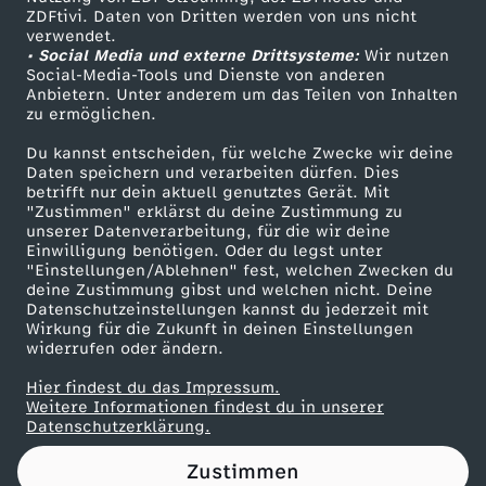
ZDFtivi. Daten von Dritten werden von uns nicht
g
Das ZDF
verwendet.
• Social Media und externe Drittsysteme:
Wir nutzen
ZDF Unternehmen
e
Social-Media-Tools und Dienste von anderen
Anbietern. Unter anderem um das Teilen von Inhalten
Karriere
zu ermöglichen.
,
Presseportal
Du kannst entscheiden, für welche Zwecke wir deine
ZDF goes Schule
Daten speichern und verarbeiten dürfen. Dies
T
betrifft nur dein aktuell genutztes Gerät. Mit
Werbefernsehen
"Zustimmen" erklärst du deine Zustimmung zu
a
unserer Datenverarbeitung, für die wir deine
Mainzelmännchen
Einwilligung benötigen. Oder du legst unter
"Einstellungen/Ablehnen" fest, welchen Zwecken du
g
deine Zustimmung gibst und welchen nicht. Deine
Datenschutzeinstellungen kannst du jederzeit mit
Wirkung für die Zukunft in deinen Einstellungen
2
widerrufen oder ändern.
Hier findest du das Impressum.
Partner
Weitere Informationen findest du in unserer
Datenschutzerklärung.
Zustimmen