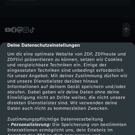
n
i
c
h
Deine Datenschutzeinstellungen
cmp-dialog-description
Um dir eine optimale Website von ZDF, ZDFheute und
t
ZDFtivi präsentieren zu können, setzen wir Cookies
und vergleichbare Techniken ein. Einige der
eingesetzten Techniken sind unbedingt erforderlich
l
für unser Angebot. Mit deiner Zustimmung dürfen wir
Mehr ZDF
Service
und unsere Dienstleister darüber hinaus
Informationen auf deinem Gerät speichern und/oder
i
ZDF-Apps
ZDFmitreden
abrufen. Dabei geben wir deine Daten ohne deine
Einwilligung nicht an Dritte weiter, die nicht unsere
Smart TV
Kontakt zum ZDF
e
direkten Dienstleister sind. Wir verwenden deine
Daten auch nicht zu kommerziellen Zwecken.
ZDFtext
Tickets
f
Zustimmungspflichtige Datenverarbeitung
Livestreams
Zuschauerservice
• Personalisierung:
Die Speicherung von bestimmten
Sendungen A-Z
Hilfe
Interaktionen ermöglicht uns, dein Erlebnis im
e