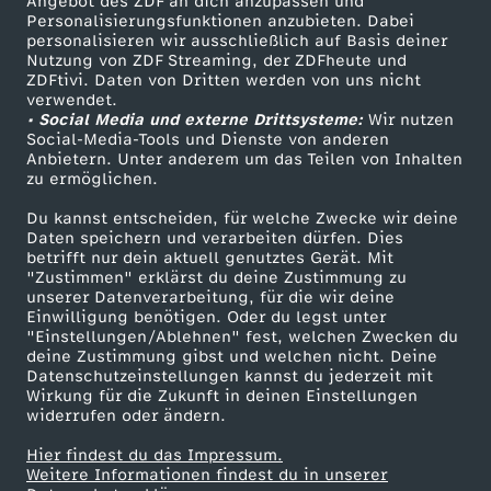
Angebot des ZDF an dich anzupassen und
TV-Programm
Personalisierungsfunktionen anzubieten. Dabei
r
personalisieren wir ausschließlich auf Basis deiner
Nutzung von ZDF Streaming, der ZDFheute und
ZDFtivi. Daten von Dritten werden von uns nicht
b
Das ZDF
verwendet.
• Social Media und externe Drittsysteme:
Wir nutzen
ZDF Unternehmen
Social-Media-Tools und Dienste von anderen
a
Anbietern. Unter anderem um das Teilen von Inhalten
Karriere
zu ermöglichen.
r
Presseportal
Du kannst entscheiden, für welche Zwecke wir deine
ZDF goes Schule
Daten speichern und verarbeiten dürfen. Dies
!
betrifft nur dein aktuell genutztes Gerät. Mit
Werbefernsehen
"Zustimmen" erklärst du deine Zustimmung zu
unserer Datenverarbeitung, für die wir deine
Mainzelmännchen
Einwilligung benötigen. Oder du legst unter
"Einstellungen/Ablehnen" fest, welchen Zwecken du
deine Zustimmung gibst und welchen nicht. Deine
Datenschutzeinstellungen kannst du jederzeit mit
Wirkung für die Zukunft in deinen Einstellungen
widerrufen oder ändern.
Hier findest du das Impressum.
Partner
Weitere Informationen findest du in unserer