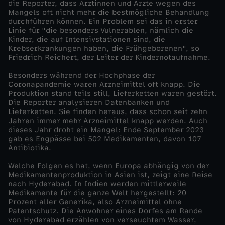
die Reporter, dass Ärztinnen und Ärzte wegen des
Mangels oft nicht mehr die bestmögliche Behandlung
d
durchführen können. Ein Problem sei das in erster
Linie für "die besonders Vulnerablen, nämlich die
Kinder, die auf Intensivstationen sind, die
o
Krebserkrankungen haben, die Frühgeborenen", so
Friedrich Reichert, der Leiter der Kindernotaufnahme.
k
Besonders während der Hochphase der
Coronapandemie waren Arzneimittel oft knapp. Die
u
Produktion stand teils still, Lieferketten waren gestört.
Die Reporter analysieren Datenbanken und
Lieferketten. Sie finden heraus, dass schon seit zehn
s
Jahren immer mehr Arzneimittel knapp werden. Auch
dieses Jahr droht ein Mangel: Ende September 2023
-
gab es Engpässe bei 502 Medikamenten, davon 107
Antibiotika.
A
Welche Folgen es hat, wenn Europa abhängig von der
Medikamentenproduktion in Asien ist, zeigt eine Reise
nach Hyderabad. In Indien werden mittlerweile
n
Medikamente für die ganze Welt hergestellt: 20
Prozent aller Generika, also Arzneimittel ohne
t
Patentschutz. Die Anwohner eines Dorfes am Rande
von Hyderabad erzählen von verseuchtem Wasser,