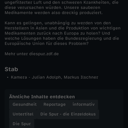
ungefilterter Luft und den schweren Krankheiten, die
i
diese verursachen würden. Unsere sauberen
Medikamente werden also dreckig produziert.
b
Kann es gelingen, unabhängig zu werden von den
Herstellern in Asien und die Produktion von wichtigen
i
Medikamenten zurück nach Europa zu holen? Und
welche Lösungen haben die Bundesregierung und die
Europäische Union für dieses Problem?
o
Mehr unter diespur.zdf.de
t
Stab
i
Kamera - Julian Adolph, Markus Ilschner
k
Ähnliche Inhalte entdecken
a
Gesundheit
Reportage
informativ
Untertitel
Die Spur - die Einzeldokus
:
Die Spur