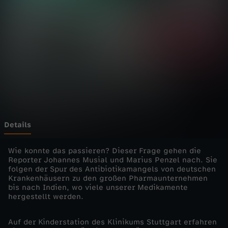
-
d
i
e
E
i
Details
n
Wie konnte das passieren? Dieser Frage gehen die
Reporter Johannes Musial und Marius Penzel nach. Sie
folgen der Spur des Antibiotikamangels von deutschen
z
Krankenhäusern zu den großen Pharmaunternehmen
bis nach Indien, wo viele unserer Medikamente
e
hergestellt werden.
l
Auf der Kinderstation des Klinikums Stuttgart erfahren