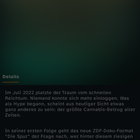
,
S
c
a
m
!
Details
-
Im Juli 2022 platzte der Traum vom schnellen
Reichtum. Niemand konnte sich mehr einloggen. Was
als Hype begann, scheint aus heutiger Sicht etwas
G
ganz anderes zu sein: der größte Cannabis-Betrug aller
Zeiten.
r
In seiner ersten Folge geht das neue ZDF-Doku-Format
a
"Die Spur" der Frage nach, wer hinter diesem riesigen