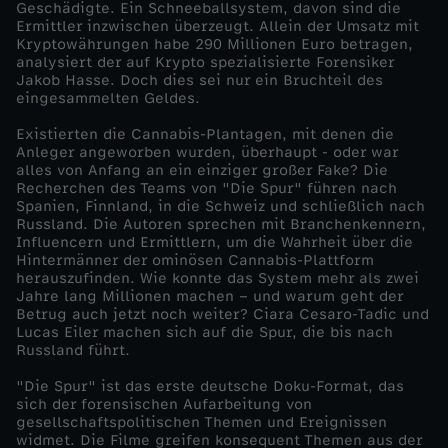
Geschädigte. Ein Schneeballsystem, davon sind die
o
Ermittler inzwischen überzeugt. Allein der Umsatz mit
Kryptowährungen habe 290 Millionen Euro betragen,
analysiert der auf Krypto spezialisierte Forensiker
ß
Jakob Hasse. Doch dies sei nur ein Bruchteil des
eingesammelten Geldes.
e
Existierten die Cannabis-Plantagen, mit denen die
Anleger angeworben wurden, überhaupt - oder war
s
alles von Anfang an ein einziger großer Fake? Die
Recherchen des Teams von "Die Spur" führen nach
Spanien, Finnland, in die Schweiz und schließlich nach
G
Russland. Die Autoren sprechen mit Branchenkennern,
Influencern und Ermittlern, um die Wahrheit über die
e
Hintermänner der ominösen Cannabis-Plattform
herauszufinden. Wie konnte das System mehr als zwei
Jahre lang Millionen machen – und warum geht der
l
Betrug auch jetzt noch weiter? Ciara Cesaro-Tadic und
Lucas Eiler machen sich auf die Spur, die bis nach
Russland führt.
d
"Die Spur" ist das erste deutsche Doku-Format, das
sich der forensischen Aufarbeitung von
gesellschaftspolitischen Themen und Ereignissen
widmet. Die Filme greifen konsequent Themen aus der