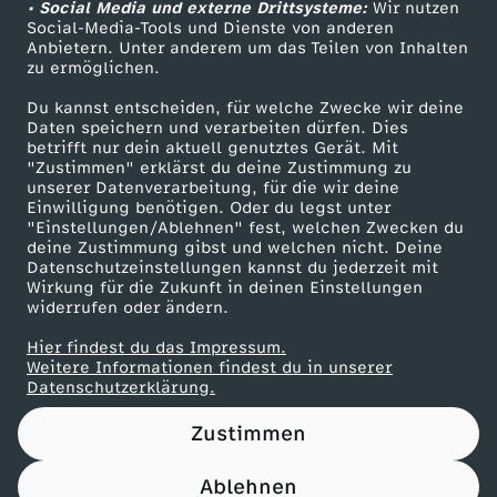
• Social Media und externe Drittsysteme:
Wir nutzen
ZDF Unternehmen
Social-Media-Tools und Dienste von anderen
Anbietern. Unter anderem um das Teilen von Inhalten
Karriere
zu ermöglichen.
Presseportal
Du kannst entscheiden, für welche Zwecke wir deine
ZDF goes Schule
Daten speichern und verarbeiten dürfen. Dies
betrifft nur dein aktuell genutztes Gerät. Mit
Werbefernsehen
"Zustimmen" erklärst du deine Zustimmung zu
unserer Datenverarbeitung, für die wir deine
Mainzelmännchen
Einwilligung benötigen. Oder du legst unter
"Einstellungen/Ablehnen" fest, welchen Zwecken du
deine Zustimmung gibst und welchen nicht. Deine
Datenschutzeinstellungen kannst du jederzeit mit
Wirkung für die Zukunft in deinen Einstellungen
widerrufen oder ändern.
Hier findest du das Impressum.
Partner
Weitere Informationen findest du in unserer
Datenschutzerklärung.
Zustimmen
Ablehnen