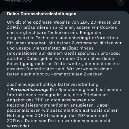
Deine Datenschutzeinstellungen
cmp-dialog-description
Um dir eine optimale Website von ZDF, ZDFheute und
ZDFtivi präsentieren zu können, setzen wir Cookies
und vergleichbare Techniken ein. Einige der
eingesetzten Techniken sind unbedingt erforderlich
für unser Angebot. Mit deiner Zustimmung dürfen wir
Mehr ZDF
Service
und unsere Dienstleister darüber hinaus
Informationen auf deinem Gerät speichern und/oder
ZDF-Apps
ZDFmitreden
abrufen. Dabei geben wir deine Daten ohne deine
Einwilligung nicht an Dritte weiter, die nicht unsere
Smart TV
Kontakt zum ZDF
direkten Dienstleister sind. Wir verwenden deine
Daten auch nicht zu kommerziellen Zwecken.
ZDFtext
Tickets
Zustimmungspflichtige Datenverarbeitung
Livestreams
Zuschauerservice
• Personalisierung:
Die Speicherung von bestimmten
Sendungen A-Z
Hilfe
Interaktionen ermöglicht uns, dein Erlebnis im
Angebot des ZDF an dich anzupassen und
TV-Programm
Personalisierungsfunktionen anzubieten. Dabei
personalisieren wir ausschließlich auf Basis deiner
Nutzung von ZDF Streaming, der ZDFheute und
ZDFtivi. Daten von Dritten werden von uns nicht
Das ZDF
verwendet.