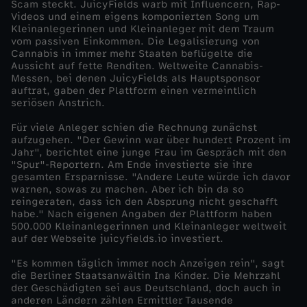
Scam steckt. JuicyFields warb mit Influencern, Rap-
Videos und einem eigens komponierten Song um
s
Kleinanlegerinnen und Kleinanleger mit dem Traum
vom passiven Einkommen. Die Legalisierung von
Cannabis in immer mehr Staaten beflügelte die
,
Aussicht auf fette Renditen. Weltweite Cannabis-
Messen, bei denen JuicyFields als Hauptsponsor
G
auftrat, gaben der Plattform einen vermeintlich
seriösen Anstrich.
i
Für viele Anleger schien die Rechnung zunächst
aufzugehen. "Der Gewinn war über hundert Prozent im
Jahr", berichtet eine junge Frau im Gespräch mit den
e
"Spur"-Reportern. Am Ende investierte sie ihre
gesamten Ersparnisse. "Andere Leute würde ich davor
r
warnen, sowas zu machen. Aber ich bin da so
reingeraten, dass ich den Absprung nicht geschafft
habe." Nach eigenen Angaben der Plattform haben
,
500.000 Kleinanlegerinnen und Kleinanleger weltweit
auf der Webseite juicyfields.io investiert.
g
"Es kommen täglich immer noch Anzeigen rein", sagt
die Berliner Staatsanwältin Ina Kinder. Die Mehrzahl
r
der Geschädigten sei aus Deutschland, doch auch in
anderen Ländern zählen Ermittler Tausende