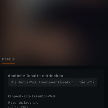
s
-
W
G
:
A
Details
b
Ähnliche Inhalte entdecken
e
Die Jungs-WG: Abenteuer Lissabon
Die WGs
n
Fanpostkarte Lissabon-WG
Herunterladen
t
198 KB (PDF)