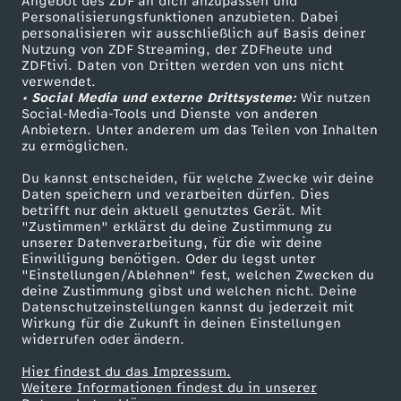
Angebot des ZDF an dich anzupassen und
TV-Programm
b
Personalisierungsfunktionen anzubieten. Dabei
personalisieren wir ausschließlich auf Basis deiner
Nutzung von ZDF Streaming, der ZDFheute und
o
ZDFtivi. Daten von Dritten werden von uns nicht
Das ZDF
verwendet.
• Social Media und externe Drittsysteme:
Wir nutzen
n
ZDF Unternehmen
Social-Media-Tools und Dienste von anderen
Anbietern. Unter anderem um das Teilen von Inhalten
Karriere
-
zu ermöglichen.
Presseportal
Du kannst entscheiden, für welche Zwecke wir deine
R
ZDF goes Schule
Daten speichern und verarbeiten dürfen. Dies
betrifft nur dein aktuell genutztes Gerät. Mit
Werbefernsehen
"Zustimmen" erklärst du deine Zustimmung zu
e
unserer Datenverarbeitung, für die wir deine
Mainzelmännchen
Einwilligung benötigen. Oder du legst unter
v
"Einstellungen/Ablehnen" fest, welchen Zwecken du
deine Zustimmung gibst und welchen nicht. Deine
Datenschutzeinstellungen kannst du jederzeit mit
e
Wirkung für die Zukunft in deinen Einstellungen
widerrufen oder ändern.
a
Hier findest du das Impressum.
Partner
Weitere Informationen findest du in unserer