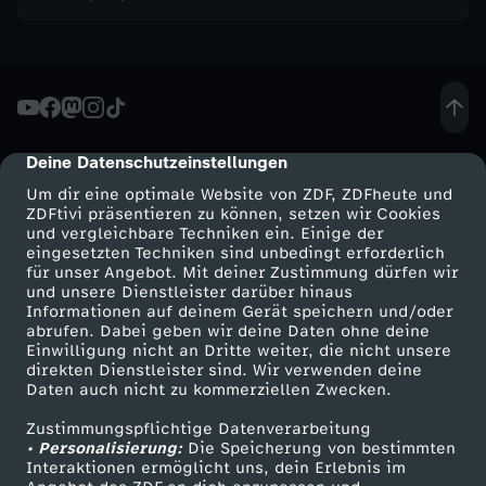
e
u
e
Deine Datenschutzeinstellungen
cmp-dialog-description
r
Um dir eine optimale Website von ZDF, ZDFheute und
ZDFtivi präsentieren zu können, setzen wir Cookies
und vergleichbare Techniken ein. Einige der
L
eingesetzten Techniken sind unbedingt erforderlich
für unser Angebot. Mit deiner Zustimmung dürfen wir
Mehr ZDF
Service
und unsere Dienstleister darüber hinaus
i
Informationen auf deinem Gerät speichern und/oder
ZDF-Apps
ZDFmitreden
abrufen. Dabei geben wir deine Daten ohne deine
s
Einwilligung nicht an Dritte weiter, die nicht unsere
Smart TV
Kontakt zum ZDF
direkten Dienstleister sind. Wir verwenden deine
Daten auch nicht zu kommerziellen Zwecken.
ZDFtext
Tickets
s
Zustimmungspflichtige Datenverarbeitung
Livestreams
Zuschauerservice
• Personalisierung:
Die Speicherung von bestimmten
a
Sendungen A-Z
Hilfe
Interaktionen ermöglicht uns, dein Erlebnis im