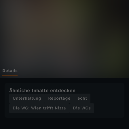
i
Wechseln zu: ZDFheute
e
n
t
r
i
Details
f
Ähnliche Inhalte entdecken
f
Unterhaltung
Reportage
echt
Die WG: Wien trifft Nizza
Die WGs
t
N