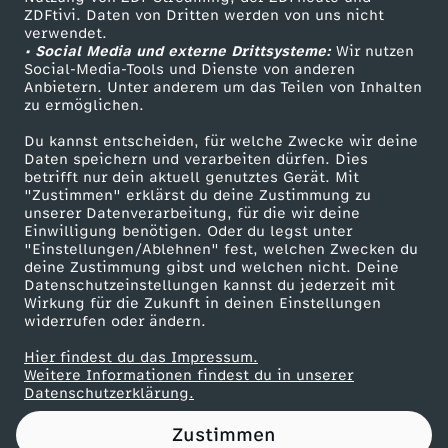
ZDFtivi. Daten von Dritten werden von uns nicht
l
Das ZDF
verwendet.
• Social Media und externe Drittsysteme:
Wir nutzen
ZDF Unternehmen
e
Social-Media-Tools und Dienste von anderen
Anbietern. Unter anderem um das Teilen von Inhalten
Karriere
zu ermöglichen.
n
Presseportal
Du kannst entscheiden, für welche Zwecke wir deine
ZDF goes Schule
Daten speichern und verarbeiten dürfen. Dies
g
betrifft nur dein aktuell genutztes Gerät. Mit
Werbefernsehen
"Zustimmen" erklärst du deine Zustimmung zu
e
unserer Datenverarbeitung, für die wir deine
Mainzelmännchen
Einwilligung benötigen. Oder du legst unter
"Einstellungen/Ablehnen" fest, welchen Zwecken du
b
deine Zustimmung gibst und welchen nicht. Deine
Datenschutzeinstellungen kannst du jederzeit mit
Wirkung für die Zukunft in deinen Einstellungen
e
widerrufen oder ändern.
i
Hier findest du das Impressum.
Partner
Weitere Informationen findest du in unserer
Datenschutzerklärung.
m
Zustimmen