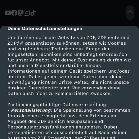
i
z
Deine Datenschutzeinstellungen
cmp-dialog-description
Um dir eine optimale Website von ZDF, ZDFheute und
z
ZDFtivi präsentieren zu können, setzen wir Cookies
und vergleichbare Techniken ein. Einige der
eingesetzten Techniken sind unbedingt erforderlich
a
für unser Angebot. Mit deiner Zustimmung dürfen wir
Mehr ZDF
Service
und unsere Dienstleister darüber hinaus
-
Informationen auf deinem Gerät speichern und/oder
ZDF-Apps
ZDFmitreden
abrufen. Dabei geben wir deine Daten ohne deine
Einwilligung nicht an Dritte weiter, die nicht unsere
C
Smart TV
Kontakt zum ZDF
direkten Dienstleister sind. Wir verwenden deine
Daten auch nicht zu kommerziellen Zwecken.
ZDFtext
Tickets
h
Zustimmungspflichtige Datenverarbeitung
Livestreams
Zuschauerservice
• Personalisierung:
Die Speicherung von bestimmten
a
Sendungen A-Z
Hilfe
Interaktionen ermöglicht uns, dein Erlebnis im
Angebot des ZDF an dich anzupassen und
TV-Programm
Personalisierungsfunktionen anzubieten. Dabei
l
personalisieren wir ausschließlich auf Basis deiner
Nutzung von ZDF Streaming, der ZDFheute und