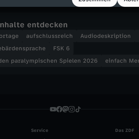
Inhalte entdecken
ortage
aufschlussreich
Audiodeskription
ebärdensprache
FSK 6
den paralympischen Spielen 2026
einfach Me
Service
Das ZDF