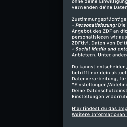
ohne deine Einwilligung
lernen so wie s
verwenden deine Daten
Prothetik enorm
gefederte Sport
Zustimmungspflichtige
Parasnowboardte
• Personalisierung:
Die 
er paralympisch
Angebot des ZDF an dic
personalisieren wir au
ZDFtivi. Daten von Dri
Dafür trainiert 
• Social Media und ext
der Deutschen R
Anbietern. Unter ander
allerdings nich
finde ich völlig
Du kannst entscheiden,
dass auch er se
betrifft nur dein aktu
Datenverarbeitung, für 
"Einstellungen/Ablehn
Der Zusammenha
Deine Datenschutzeinst
bedeutet Christ
Einstellungen widerruf
gekommen." Desh
Rielingshausen,
Hier findest du das Im
Snowboardpiste.
Weitere Informationen 
Abfahrt und par