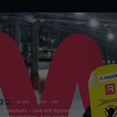
S
6
15 Min.
2026
ZDF
idenschaft – und mit Dysmelie,