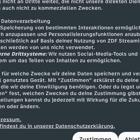
 nicht an Dritte weiter, die nicht unsere direkten Dien
eine Freunde. "Zum Glück hat sich seit meiner K
 auch nicht zu kommerziellen Zwecken.
 weiterentwickelt. Auf dem Board trage ich heu
prothesen." Seit 2018 fährt Christian im Deut
 Datenverarbeitung
am, gewann bereits etliche Medaillen. Für 2026
Speicherung von bestimmten Interaktionen ermöglicht
es Edelmetall im Visier.
h anzupassen und Personalisierungsfunktionen anzub
sschließlich auf Basis deiner Nutzung von ZDF Stream
tten werden von uns nicht verwendet.
der 36-Jährige intensiv trotz Vollzeitjob als Be
erne Drittsysteme:
Wir nutzen Social-Media-Tools und
entenversicherung. Seine Frau Nadine unterstü
em um das Teilen von Inhalten zu ermöglichen.
t ganz bedingungslos: "Dass Christian so viel u
 in Ordnung. Aber wenn er zu Hause ist, bestehe
 für welche Zwecke wir deine Daten speichern und ver
inen Teil zur Kindererziehung und zum Haushalt
ell genutztes Gerät. Mit "Zustimmen" erklärst du dein
die wir deine Einwilligung benötigen. Oder du legst u
en" fest, welchen Zwecken du deine Zustimmung gibst
lt innerhalb der Familie und im großen Freund
ellungen kannst du jederzeit mit Wirkung für die Zuku
ian sehr viel. "Ohne all diese Menschen wäre ic
en oder ändern.
alb treffen sie sich, so oft es geht, ob zu Ha
 ihrem "Hideaway", einer Hütte im Weinberg o
pressum.
 Dort drücken sie alle Christian die Daumen – 
findest du in unserer Datenschutzerklärung.
alympisches Edelmetall.
Zustimmen
Able