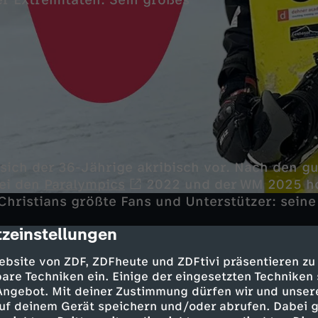
er Extremitäten. Sein großes
 sich der 36-Jährige akribisch vor. Nach den g
bei den
Paralympics
2022 und der WM 2025 ho
 Christians größte Fans und Unterstützer: seine 
zeinstellungen
cription
 paralympischem Gold träumen darf, davon hät
ebsite von ZDF, ZDFheute und ZDFtivi präsentieren zu
gendlicher nicht zu hoffen gewagt. Er wurde m
are Techniken ein. Einige der eingesetzten Techniken
 Angebot. Mit deiner Zustimmung dürfen wir und unser
üßen geboren. Dennoch wollte er als 10-Jähri
uf deinem Gerät speichern und/oder abrufen. Dabei 
en amputierten Unterschenkeln unbedingt Sn