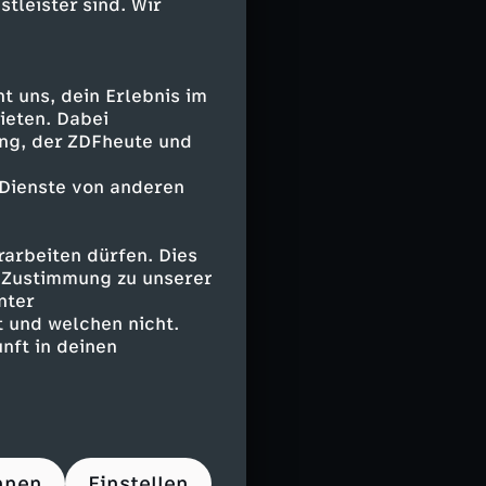
stleister sind. Wir
indheit die
te speziell
schen
 in Italien hat
 uns, dein Erlebnis im
ieten. Dabei
ing, der ZDFheute und
triebsprüfer bei
 Dienste von anderen
tzt ihn sehr,
nterwegs ist,
 ich darauf,
arbeiten dürfen. Dies
 beiträgt."
e Zustimmung zu unserer
nter
 und welchen nicht.
eskreis
nft in deinen
h nicht so weit
usein
der am Rande der
für eine sichere
hnen
Einstellen