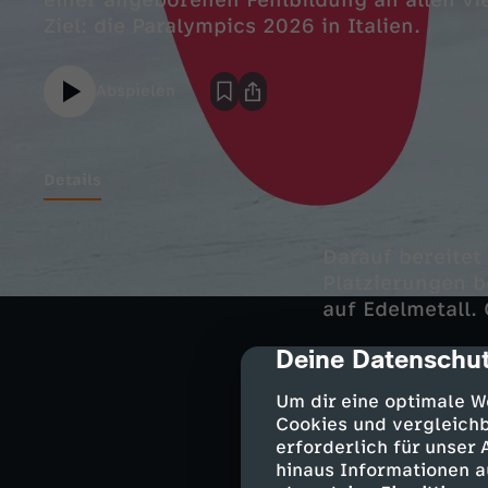
einer angeborenen Fehlbildung an allen vi
Ziel: die Paralympics 2026 in Italien.
Abspielen
Details
Darauf bereitet
Platzierungen 
auf Edelmetall.
Deine Datenschut
cmp-dialog-des
Dass er mal von
Um dir eine optimale W
Schmiedt als Ju
Cookies und vergleichb
erforderlich für unser
an Händen und F
hinaus Informationen a
Schmerzen an d