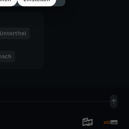
Untertitel
nsch