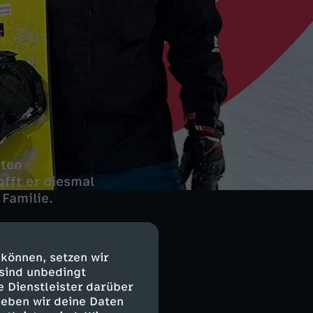
uten
fft er diesmal
Familie.
te Christian
 können, setzen wir
it Fehlbildungen
 sind unbedingt
e Dienstleister darüber
ger trotz
geben wir deine Daten
owboarden