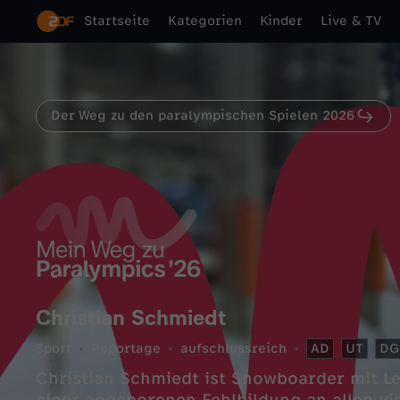
Startseite
Kategorien
Kinder
Live & TV
Der Weg zu den paralympischen Spielen 2026
Christian Schmiedt
Sport
Reportage
aufschlussreich
AD
UT
DG
Christian Schmiedt ist Snowboarder mit Le