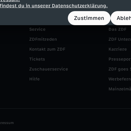
findest du in unserer Datenschutzerklärung.
Zustimmen
Able
Service
Das ZDF
ZDFmitreden
ZDF Unte
Kontakt zum ZDF
Karriere
Tickets
Pressepor
Zuschauerservice
ZDF goes 
Hilfe
Werbefer
Mainzelm
pressum