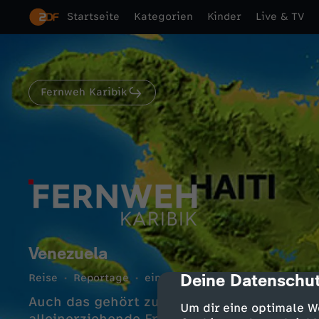
Startseite
Kategorien
Kinder
Live & TV
Fernweh Karibik
Venezuela
Deine Datenschut
Reise
Reportage
einzigartig
cmp-dialog-des
45 Min.
2022
Auch das gehört zur Karibik – nirgendwo a
Um dir eine optimale W