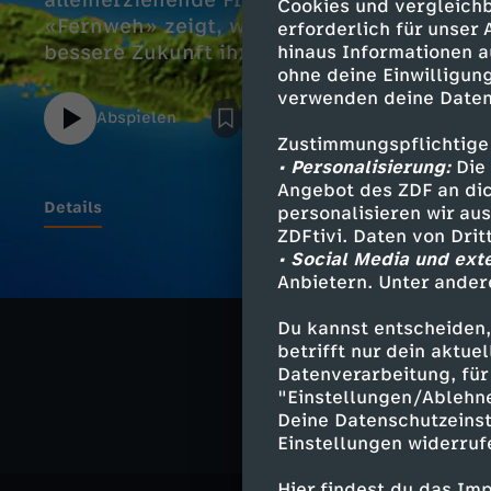
alleinerziehende Frauen wie im Inselboge
Cookies und vergleichb
«Fernweh» zeigt, wie eine Frau in den Slu
erforderlich für unser
bessere Zukunft ihrer Kinder kämpft.
hinaus Informationen a
ohne deine Einwilligung
verwenden deine Daten
Abspielen
Zustimmungspflichtige
• Personalisierung:
Die 
Angebot des ZDF an dic
Details
personalisieren wir au
ZDFtivi. Daten von Dri
• Social Media und ext
Anbietern. Unter ander
Ähnliche 
Du kannst entscheiden,
betrifft nur dein aktu
Reise
Rep
Datenverarbeitung, für 
"Einstellungen/Ablehn
Deine Datenschutzeinst
Einstellungen widerruf
Hier findest du das Im