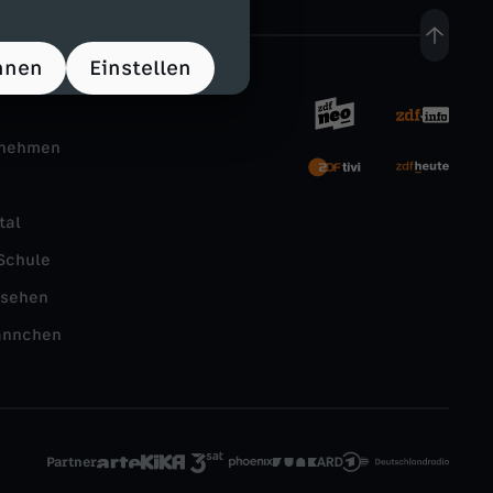
hnen
Einstellen
rnehmen
tal
Schule
nsehen
ännchen
Partner