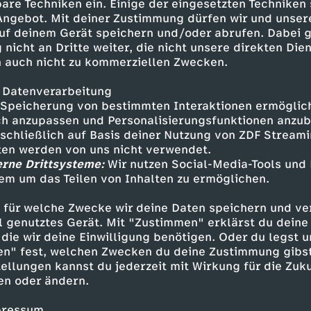
n zwischen Aruba und Kuba.
are Techniken ein. Einige der eingesetzten Techniken
ms von Santo Domingo für eine
 Angebot. Mit deiner Zustimmung dürfen wir und unser
uf deinem Gerät speichern und/oder abrufen. Dabei 
 nicht an Dritte weiter, die nicht unsere direkten Dien
 auch nicht zu kommerziellen Zwecken.
 Datenverarbeitung
Speicherung von bestimmten Interaktionen ermöglicht
h anzupassen und Personalisierungsfunktionen anzub
sschließlich auf Basis deiner Nutzung von ZDF Stream
tten werden von uns nicht verwendet.
erne Drittsysteme:
Wir nutzen Social-Media-Tools und
em um das Teilen von Inhalten zu ermöglichen.
Inhalte entdecken
 für welche Zwecke wir deine Daten speichern und ver
ell genutztes Gerät. Mit "Zustimmen" erklärst du dein
ortage
einzigartig
Fernweh Karibik
die wir deine Einwilligung benötigen. Oder du legst u
en" fest, welchen Zwecken du deine Zustimmung gibst
ellungen kannst du jederzeit mit Wirkung für die Zuku
en oder ändern.
pressum.