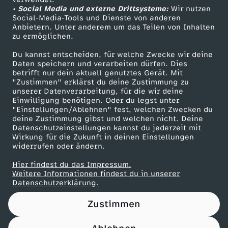
• Social Media und externe Drittsysteme:
u
Wir nutzen
ZDF Unternehmen
Social-Media-Tools und Dienste von anderen
Anbietern. Unter anderem um das Teilen von Inhalten
Karriere
s
zu ermöglichen.
Presseportal
Du kannst entscheiden, für welche Zwecke wir deine
b
ZDF goes Schule
Daten speichern und verarbeiten dürfen. Dies
betrifft nur dein aktuell genutztes Gerät. Mit
Werbefernsehen
"Zustimmen" erklärst du deine Zustimmung zu
r
unserer Datenverarbeitung, für die wir deine
Mainzelmännchen
Einwilligung benötigen. Oder du legst unter
ü
"Einstellungen/Ablehnen" fest, welchen Zwecken du
deine Zustimmung gibst und welchen nicht. Deine
Datenschutzeinstellungen kannst du jederzeit mit
c
Wirkung für die Zukunft in deinen Einstellungen
widerrufen oder ändern.
h
Hier findest du das Impressum.
Partner
Weitere Informationen findest du in unserer
e
Datenschutzerklärung.
Zustimmen
u