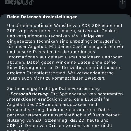
:
Deine Datenschutzeinstellungen
cmp-dialog-description
Ü
Um dir eine optimale Website von ZDF, ZDFheute und
ZDFtivi präsentieren zu können, setzen wir Cookies
und vergleichbare Techniken ein. Einige der
b
eingesetzten Techniken sind unbedingt erforderlich
für unser Angebot. Mit deiner Zustimmung dürfen wir
Mehr ZDF
Service
und unsere Dienstleister darüber hinaus
e
Informationen auf deinem Gerät speichern und/oder
ZDF-Apps
ZDFmitreden
abrufen. Dabei geben wir deine Daten ohne deine
r
Einwilligung nicht an Dritte weiter, die nicht unsere
Smart TV
Kontakt zum ZDF
direkten Dienstleister sind. Wir verwenden deine
Daten auch nicht zu kommerziellen Zwecken.
ZDFtext
Tickets
W
Zustimmungspflichtige Datenverarbeitung
Livestreams
Zuschauerservice
• Personalisierung:
u
Die Speicherung von bestimmten
Sendungen A-Z
Hilfe
Interaktionen ermöglicht uns, dein Erlebnis im
Angebot des ZDF an dich anzupassen und
TV-Programm
t
Personalisierungsfunktionen anzubieten. Dabei
personalisieren wir ausschließlich auf Basis deiner
Nutzung von ZDF Streaming, der ZDFheute und
a
ZDFtivi. Daten von Dritten werden von uns nicht
Das ZDF
verwendet.