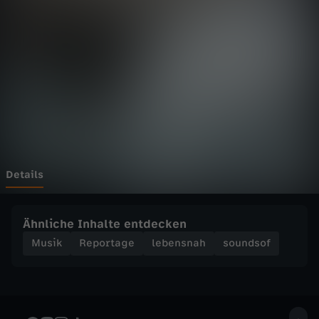
f
-
D
r
a
n
Details
g
Ähnliche Inhalte entdecken
s
Musik
Reportage
lebensnah
soundsof
a
l