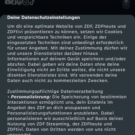
i
Deine Datenschutzeinstellungen
cmp-dialog-description
o
Um dir eine optimale Website von ZDF, ZDFheute und
ZDFtivi präsentieren zu können, setzen wir Cookies
und vergleichbare Techniken ein. Einige der
t
eingesetzten Techniken sind unbedingt erforderlich
für unser Angebot. Mit deiner Zustimmung dürfen wir
Mehr ZDF
Service
und unsere Dienstleister darüber hinaus
p
Informationen auf deinem Gerät speichern und/oder
ZDF-Apps
ZDFmitreden
abrufen. Dabei geben wir deine Daten ohne deine
r
Einwilligung nicht an Dritte weiter, die nicht unsere
Smart TV
Kontakt zum ZDF
direkten Dienstleister sind. Wir verwenden deine
Daten auch nicht zu kommerziellen Zwecken.
ZDFtext
Tickets
o
Zustimmungspflichtige Datenverarbeitung
Livestreams
Zuschauerservice
• Personalisierung:
d
Die Speicherung von bestimmten
Sendungen A-Z
Hilfe
Interaktionen ermöglicht uns, dein Erlebnis im
Angebot des ZDF an dich anzupassen und
TV-Programm
u
Personalisierungsfunktionen anzubieten. Dabei
personalisieren wir ausschließlich auf Basis deiner
Nutzung von ZDF Streaming, der ZDFheute und
z
ZDFtivi. Daten von Dritten werden von uns nicht
Das ZDF
verwendet.