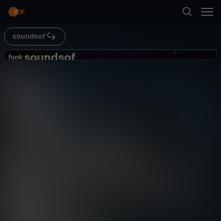
Abspielen
soundsof
Zurück
soundsof
s
funk
funk
Virtual Riot produziert aus NASA
o
Sounds ein Dubstep Hit - Sounds Of
Musik
Reportage
lebensnah
ISS
u
Abspielen
n
d
Mehr
s
o