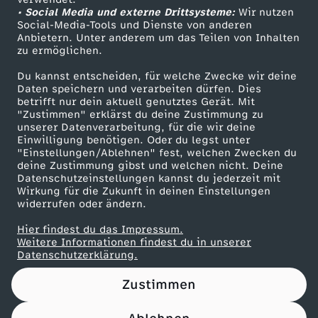
• Social Media und externe Drittsysteme:
i
Wir nutzen
ZDF Unternehmen
Social-Media-Tools und Dienste von anderen
Anbietern. Unter anderem um das Teilen von Inhalten
Karriere
e
zu ermöglichen.
Presseportal
Du kannst entscheiden, für welche Zwecke wir deine
r
ZDF goes Schule
Daten speichern und verarbeiten dürfen. Dies
betrifft nur dein aktuell genutztes Gerät. Mit
Werbefernsehen
"Zustimmen" erklärst du deine Zustimmung zu
t
unserer Datenverarbeitung, für die wir deine
Mainzelmännchen
Einwilligung benötigen. Oder du legst unter
a
"Einstellungen/Ablehnen" fest, welchen Zwecken du
deine Zustimmung gibst und welchen nicht. Deine
Datenschutzeinstellungen kannst du jederzeit mit
u
Wirkung für die Zukunft in deinen Einstellungen
widerrufen oder ändern.
s
Hier findest du das Impressum.
Partner
Weitere Informationen findest du in unserer
N
Datenschutzerklärung.
Zustimmen
A