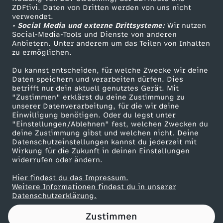
ZDFtivi. Daten von Dritten werden von uns nicht
t
Das ZDF
verwendet.
• Social Media und externe Drittsysteme:
Wir nutzen
ZDF Unternehmen
i
Social-Media-Tools und Dienste von anderen
Anbietern. Unter anderem um das Teilen von Inhalten
Karriere
zu ermöglichen.
l
Presseportal
Du kannst entscheiden, für welche Zwecke wir deine
ZDF goes Schule
Daten speichern und verarbeiten dürfen. Dies
l
betrifft nur dein aktuell genutztes Gerät. Mit
Werbefernsehen
"Zustimmen" erklärst du deine Zustimmung zu
e
unserer Datenverarbeitung, für die wir deine
Mainzelmännchen
Einwilligung benötigen. Oder du legst unter
"Einstellungen/Ablehnen" fest, welchen Zwecken du
g
deine Zustimmung gibst und welchen nicht. Deine
Datenschutzeinstellungen kannst du jederzeit mit
Wirkung für die Zukunft in deinen Einstellungen
a
widerrufen oder ändern.
l
Hier findest du das Impressum.
Partner
Weitere Informationen findest du in unserer
Datenschutzerklärung.
H
Zustimmen