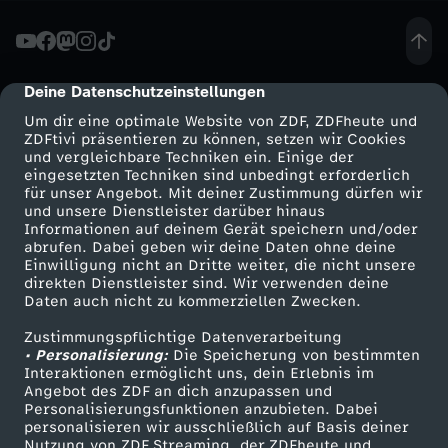
r
i
Deine Datenschutzeinstellungen
cmp-dialog-description
Um dir eine optimale Website von ZDF, ZDFheute und
n
ZDFtivi präsentieren zu können, setzen wir Cookies
und vergleichbare Techniken ein. Einige der
eingesetzten Techniken sind unbedingt erforderlich
s
für unser Angebot. Mit deiner Zustimmung dürfen wir
Mehr ZDF
Service
und unsere Dienstleister darüber hinaus
p
Informationen auf deinem Gerät speichern und/oder
ZDF-Apps
ZDFmitreden
abrufen. Dabei geben wir deine Daten ohne deine
Einwilligung nicht an Dritte weiter, die nicht unsere
r
Smart TV
Kontakt zum ZDF
direkten Dienstleister sind. Wir verwenden deine
Daten auch nicht zu kommerziellen Zwecken.
ZDFtext
Tickets
i
Zustimmungspflichtige Datenverarbeitung
Livestreams
Zuschauerservice
• Personalisierung:
Die Speicherung von bestimmten
t
Sendungen A-Z
Hilfe
Interaktionen ermöglicht uns, dein Erlebnis im
Angebot des ZDF an dich anzupassen und
TV-Programm
Personalisierungsfunktionen anzubieten. Dabei
z
personalisieren wir ausschließlich auf Basis deiner
Nutzung von ZDF Streaming, der ZDFheute und