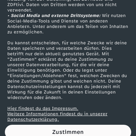
ZDFtivi. Daten von Dritten werden von uns nicht
a
Das ZDF
verwendet.
• Social Media und externe Drittsysteme:
Wir nutzen
ZDF Unternehmen
s
Social-Media-Tools und Dienste von anderen
Anbietern. Unter anderem um das Teilen von Inhalten
Karriere
zu ermöglichen.
M
Presseportal
Du kannst entscheiden, für welche Zwecke wir deine
ZDF goes Schule
Daten speichern und verarbeiten dürfen. Dies
o
betrifft nur dein aktuell genutztes Gerät. Mit
Werbefernsehen
"Zustimmen" erklärst du deine Zustimmung zu
r
unserer Datenverarbeitung, für die wir deine
Mainzelmännchen
Einwilligung benötigen. Oder du legst unter
"Einstellungen/Ablehnen" fest, welchen Zwecken du
d
deine Zustimmung gibst und welchen nicht. Deine
Datenschutzeinstellungen kannst du jederzeit mit
Wirkung für die Zukunft in deinen Einstellungen
?
widerrufen oder ändern.
-
Hier findest du das Impressum.
Partner
Weitere Informationen findest du in unserer
Datenschutzerklärung.
D
Zustimmen