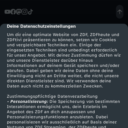
m
p
Deine Datenschutzeinstellungen
cmp-dialog-description
Um dir eine optimale Website von ZDF, ZDFheute und
e
ZDFtivi präsentieren zu können, setzen wir Cookies
und vergleichbare Techniken ein. Einige der
eingesetzten Techniken sind unbedingt erforderlich
l
für unser Angebot. Mit deiner Zustimmung dürfen wir
Mehr ZDF
Service
und unsere Dienstleister darüber hinaus
:
Informationen auf deinem Gerät speichern und/oder
ZDF-Apps
ZDFmitreden
abrufen. Dabei geben wir deine Daten ohne deine
Einwilligung nicht an Dritte weiter, die nicht unsere
W
Smart TV
Kontakt zum ZDF
direkten Dienstleister sind. Wir verwenden deine
Daten auch nicht zu kommerziellen Zwecken.
ZDFtext
Tickets
a
Zustimmungspflichtige Datenverarbeitung
Livestreams
Zuschauerservice
• Personalisierung:
Die Speicherung von bestimmten
r
Sendungen A-Z
Hilfe
Interaktionen ermöglicht uns, dein Erlebnis im
Angebot des ZDF an dich anzupassen und
TV-Programm
Personalisierungsfunktionen anzubieten. Dabei
d
personalisieren wir ausschließlich auf Basis deiner
Nutzung von ZDF Streaming, der ZDFheute und